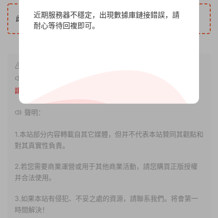
近期服務器不穩定，出現數據庫鏈接錯誤，請
5
此内容查看價格爲
遊戲币（VIP免費），請先
登錄
耐心等待回複即可。
原文鏈接：
http://www.xdgameo.com/6926.html
，轉載
請注明出處。
聲明：
1.本站部分内容轉載自其它媒體，但并不代表本站贊同其觀點和
對其真實性負責。
2.若您需要商業運營或用于其他商業活動，請您購買正版授權
并合法使用。
3.如果本站有侵犯、不妥之處的資源，請聯系我們。将會第一
時間解決！