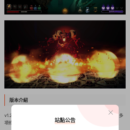
版本介紹
v1.24.3.1|容量2.78GB|官方簡體中文|支持鍵盤.鼠标.手柄|贈多
站點公告
項修改器