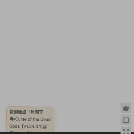
歡迎閱讀
「無間冥
寺/Curse of the Dead
Gods【v1.24.3.1|容
量2.78GB|官方簡體中