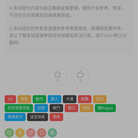
4.本站部分内容均由互聯網收集整理，僅供大家參考、學習，
不存在任何商業目的與商業用途。
5.本站提供的所有資源僅供參考學習使用，版權歸原著所有，
禁止下載本站資源參與任何商業和非法行爲，請于24小時之内
删除!
0
0
3D
冒險
動作
單人
卡通
困難
奇幻
好評原聲音軌
探索
格鬥
獨立
硬核
類Rogue
類魂系列
迷宮探索
黑暗