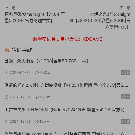
上一篇
下一篇
預兆景象/Omensight【v1.04|容
火炬之光3/Torchlight
量5.26GB|官方簡體中文】
III【v20210526|容量6.23GB|官
方簡體中文】
解壓密碼英文字母大寫：XDGAME
猜你喜歡
卧龍：蒼天隕落【v1.303|容量59.7GB.手柄】
2025-01-24
6.33w
5
消逝的光芒2人與仁之戰終極版【v1.20.1終極版|整合全DLC|容量
71.3GB.手柄|贈多項修改器】
2024-12-24
5.73w
5
上古重生/ELDERBORN【Build.v20241205|容量5.42GB|官方簡體
中文】
2024-12-08
10w+
3
漫漫長夜/The Long Dark【v2.35|整合第四章|容量15.7GB|官方簡