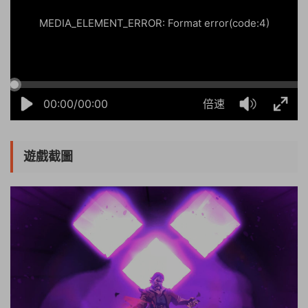
MEDIA_ELEMENT_ERROR: Format error(code:4)
00:00/00:00
倍速
遊戲截圖