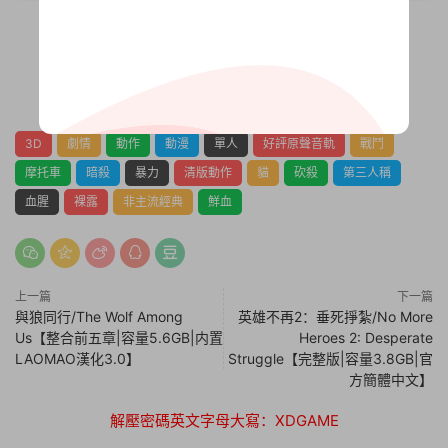
0
0
3D
劇情
動作
動漫
單人
好評原聲音軌
戰鬥
摩托車
暗殺
暴力
清版動作
貓
砍殺
第三人稱
血腥
裸露
非主流經典
鮮血
上一篇
下一篇
與狼同行/The Wolf Among
英雄不再2：垂死掙紮/No More
Us【整合前五章|容量5.6GB|内置
Heroes 2: Desperate
LAOMAO漢化3.0】
Struggle【完整版|容量3.8GB|官
方簡體中文】
解壓密碼英文字母大寫：XDGAME