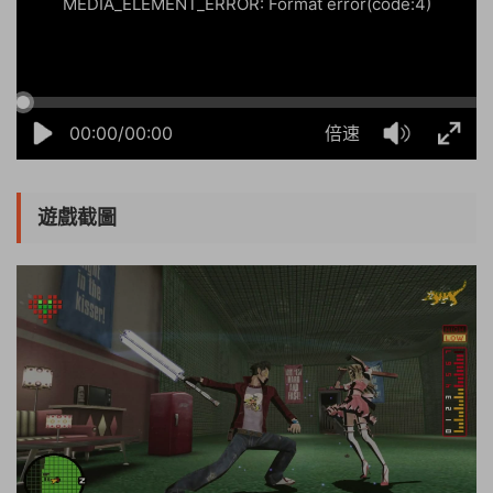
MEDIA_ELEMENT_ERROR: Format error(code:4)
00:00/00:00
倍速
遊戲截圖