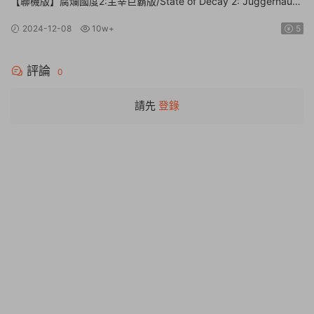
【聯機版】腐爛國度2:主宰巨霸版/State of Decay 2: Juggernaut
Edition【Build.26112024|容量20.4GB|官方簡體中文】
2024-12-08
10w+
5
評論
0
請先
登錄