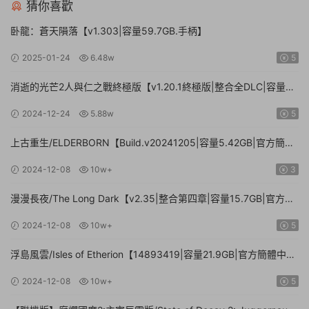
猜你喜歡
卧龍：蒼天隕落【v1.303|容量59.7GB.手柄】
2025-01-24
6.48w
5
消逝的光芒2人與仁之戰終極版【v1.20.1終極版|整合全DLC|容量
71.3GB.手柄|贈多項修改器】
2024-12-24
5.88w
5
上古重生/ELDERBORN【Build.v20241205|容量5.42GB|官方簡體
中文】
2024-12-08
10w+
3
漫漫長夜/The Long Dark【v2.35|整合第四章|容量15.7GB|官方簡
體中文】
2024-12-08
10w+
5
浮島風雲/Isles of Etherion【14893419|容量21.9GB|官方簡體中
文】
2024-12-08
10w+
5