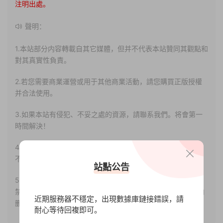
注明出處。
聲明：
1.本站部分内容轉載自其它媒體，但并不代表本站贊同其觀點和
對其真實性負責。
2.若您需要商業運營或用于其他商業活動，請您購買正版授權
并合法使用。
3.如果本站有侵犯、不妥之處的資源，請聯系我們。将會第一
時間解決！
4.本站部分内容均由互聯網收集整理，僅供大家參考、學習，
不存在任何商業目的與商業用途。
站點公告
5.本站提供的所有資源僅供參考學習使用，版權歸原著所有，
禁止下載本站資源參與任何商業和非法行爲，請于24小時之内
近期服務器不穩定，出現數據庫鏈接錯誤，請
删除!
耐心等待回複即可。