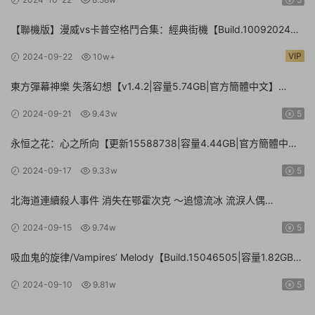
【聯機版】漫威vs卡普空格鬥合集：經典街機【Build.10092024聯
機版|容量3.41GB|官方簡體中文】MARVEL vs. CAPCOM Fighting
VIP
2024-09-22
10w+
Collection: Arcade Classics
東方彈幕神樂 失落幻想【v1.4.2|容量5.74GB|官方簡體中文】
Touhou Danmaku Kagura Phantasia Lost
2024-09-21
9.43w
5
永恒之花：心之所向【更新15588738|容量4.44GB|官方簡體中
文|】Everlasting Flowers – Where there is a will, there is a way
2024-09-17
9.33w
5
北海道連續殺人事件 消失在鄂霍次克 ～追憶流冰 流淚人偶
【Build.15672920|容量1.01GB|官方簡體中文】The Hokkaido
2024-09-15
9.74w
5
Serial Murder Case The Okhotsk Disappearance ~Memories in
Ice, Tearful Figurine~
吸血鬼的旋律/Vampires’ Melody【Build.15046505|容量1.82GB|
官方簡體中文】
2024-09-10
9.81w
5