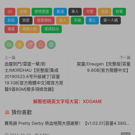
2D
冒險
劇情豐富
動漫
單人
可愛
喜劇
射擊
彩色
戀愛
戀愛模拟
成人
手繪
獨立
第一人稱
裸露
視覺小說
選擇取向
上一篇
下一篇
血腥劍鬥/雷霆一擊/劍
屍靈/Draugen【完整版|容量
士/MORDHAU【完整版|集成
9.8GB|官方簡體中文】
20190523.6号升級補丁|容量
19.1GB|官方簡體中文|贈官方原
聲9首BGM|贈多項修改器】
解壓密碼英文字母大寫：XDGAME
猜你喜歡
賽馬娘 Pretty Derby 熱血喧鬧大感謝祭！【v1.02.01|容量4.58GB|
官方簡體中文】Umamusume: Pretty Derby – Party Dash
2024-10-22
8.58w
5