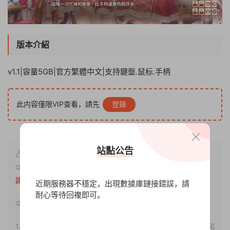
版本介紹
v1.1|容量5GB|官方繁體中文|支持鍵盤.鼠标.手柄
此内容僅限VIP查看，請先
登錄
站點公告
原文鏈接：
http://www.xdgameo.com/6984.html
，轉載
請注明出處。
近期服務器不穩定，出現數據庫鏈接錯誤，請
耐心等待回複即可。
聲明：
1.本站部分内容轉載自其它媒體，但并不代表本站贊同其觀點和