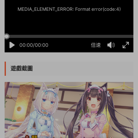
MEDIA_ELEMENT_ERROR: Format error(code:4)
00:00/00:00
倍速
遊戲截圖