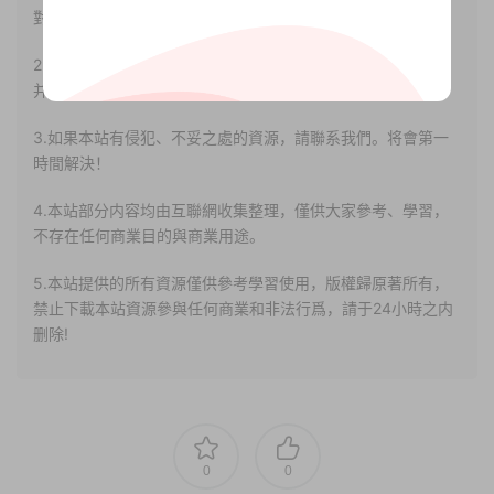
對其真實性負責。
2.若您需要商業運營或用于其他商業活動，請您購買正版授權
并合法使用。
3.如果本站有侵犯、不妥之處的資源，請聯系我們。将會第一
時間解決！
4.本站部分内容均由互聯網收集整理，僅供大家參考、學習，
不存在任何商業目的與商業用途。
5.本站提供的所有資源僅供參考學習使用，版權歸原著所有，
禁止下載本站資源參與任何商業和非法行爲，請于24小時之内
删除!
0
0