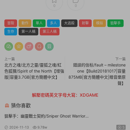
0
0
冒險
動作
單人
多人
大逃殺
射擊
模拟
狙擊手
生存
第一人稱
第三人稱
上一篇
下一篇
北方之魂/北方之靈/靈狐之魂/紅
錯誤的信标/fault – milestone
色狐狸/Spirit of the North【增強
one【Build20181017|容量
版|容量3.7GB|官方簡體中文】
875MB|官方簡體中文|贈音樂原
聲】
解壓密碼英文字母大寫：XDGAME
猜你喜歡
狙擊手：幽靈戰士契約/Sniper Ghost Warrior
Contracts【v20211130豪華版|整合全DLC|容量17GB|官方簡體中
2024-11-13
9.78w
5
文|贈多項修改器】