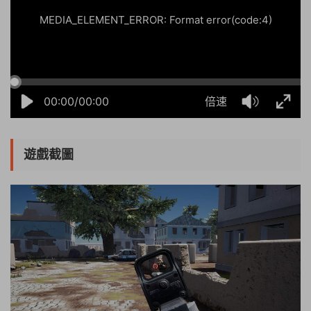
MEDIA_ELEMENT_ERROR: Format error(code:4)
00:00/00:00
倍速
遊戲截圖