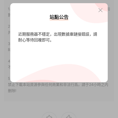
1.本站部分内容轉載自其它媒體，但并不代表本站贊同其觀點和
對其真實性負責。
站點公告
2.若您需要商業運營或用于其他商業活動，請您購買正版授權
并合法使用。
近期服務器不穩定，出現數據庫鏈接錯誤，請
耐心等待回複即可。
3.如果本站有侵犯、不妥之處的資源，請聯系我們。将會第一
時間解決！
4.本站部分内容均由互聯網收集整理，僅供大家參考、學習，
不存在任何商業目的與商業用途。
5.本站提供的所有資源僅供參考學習使用，版權歸原著所有，
禁止下載本站資源參與任何商業和非法行爲，請于24小時之内
删除!