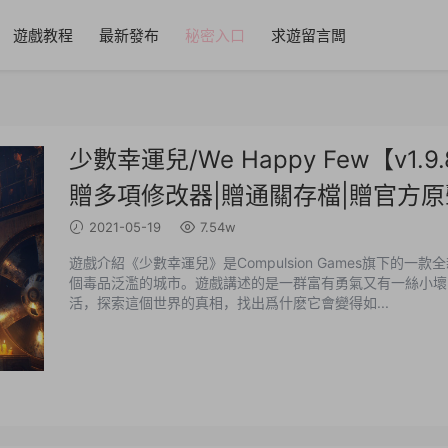
遊戲教程
最新發布
秘密入口
求遊留言闆
少數幸運兒/We Happy Few【v1.
贈多項修改器|贈通關存檔|贈官方原
2021-05-19
7.54w
遊戲介紹《少數幸運兒》是Compulsion Games旗下的
個毒品泛濫的城市。遊戲講述的是一群富有勇氣又有一絲小壞
活，探索這個世界的真相，找出爲什麽它會變得如...