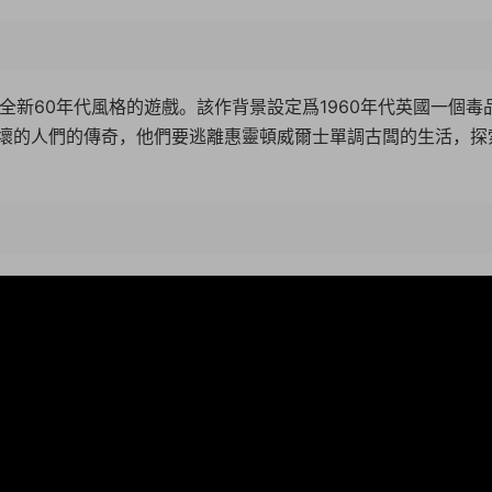
的一款全新60年代風格的遊戲。該作背景設定爲1960年代英國一個毒
壞的人們的傳奇，他們要逃離惠靈頓威爾士單調古闆的生活，探
02:4