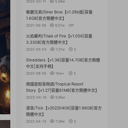
2023-03-11
5.38w
餐廳兄弟/Diner Bros【v1.29b版|容量
1.6GB|官方簡體中文】
2021-06-06
6.57w
VIP
火焰審判/Trials of Fire【v1.056|容量
3.33GB|官方簡體中文】
2022-05-03
7.21w
5
Shredders【v1.36|容量14.7GB|官方簡體
中文|支持手柄】
2022-08-05
10w+
5
南國度假島物語/Tropical Resort
Story【v1.27|容量81MB|官方簡體中文】
2023-04-16
6.85w
滴答/Tick【v20220406|容量1.96GB|官方
簡體中文】
2022-04-13
7.29w
5