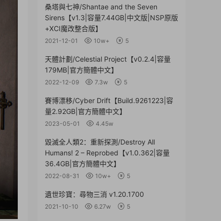
桑塔與七神/Shantae and the Seven
Sirens【v1.3|容量7.44GB|中文版|NSP原版
+XCI魔改整合版】
2021-12-01
10w+
5
天體計劃/Celestial Project【v0.2.4|容量
179MB|官方簡體中文】
2022-12-09
7.3w
5
賽博漂移/Cyber Drift【Build.9261223|容
量2.92GB|官方簡體中文】
2023-05-01
4.45w
毀滅全人類2：重新探測/Destroy All
Humans! 2 – Reprobed【v1.0.362|容量
36.4GB|官方簡體中文】
2022-08-31
10w+
5
遺世珍寶：尋物三消 v1.20.1700
2021-10-10
6.27w
5