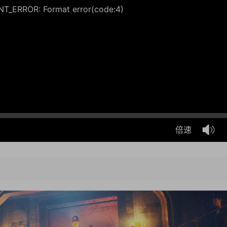
_ERROR: Format error(code:4)
倍速