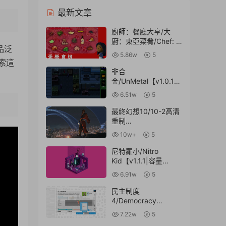
最新文章
廚師：餐廳大亨/大
廚：東亞菜肴/Chef: A
品泛
Restaurant Tycoon
5.86w
5
Game【v1.2.0|整合東
索這
亞菜肴DLC|容量
非合
5.38GB|官方簡體中
金/UnMetal【v1.0.11|
文】
容量232MB|官方簡體
6.51w
5
中文】
最終幻想10/10-2高清
6:59
重制
版/FF10HD【Build20
10w+
5
190307高清重制版|容
量37GB|官方繁體中
尼特羅小/Nitro
文|贈91首原聲BGM|
Kid【v1.1.1|容量
贈多項修改器|贈
1.51GB|官方簡體中
6.91w
5
BOSS存檔(第1部)】
文】
民主制度
4/Democracy
4【v1.50|容量
7.22w
5
787MB|官方簡體中