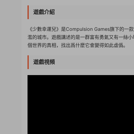
遊戲介紹
《少數幸運兒》是Compulsion Games旗下
濫的城市。遊戲講述的是一群富有勇氣又有一絲小
個世界的真相，找出爲什麽它會變得如此虛僞。
遊戲視頻
50%
75%
100%