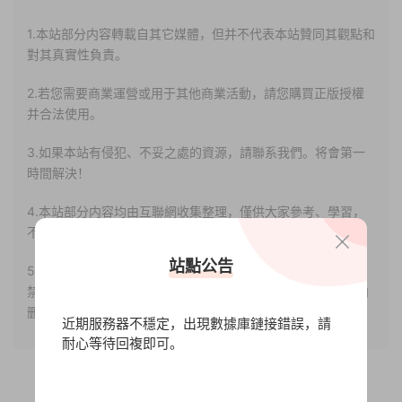
1.本站部分内容轉載自其它媒體，但并不代表本站贊同其觀點和
對其真實性負責。
2.若您需要商業運營或用于其他商業活動，請您購買正版授權
并合法使用。
3.如果本站有侵犯、不妥之處的資源，請聯系我們。将會第一
時間解決！
4.本站部分内容均由互聯網收集整理，僅供大家參考、學習，
不存在任何商業目的與商業用途。
站點公告
5.本站提供的所有資源僅供參考學習使用，版權歸原著所有，
禁止下載本站資源參與任何商業和非法行爲，請于24小時之内
删除!
近期服務器不穩定，出現數據庫鏈接錯誤，請
耐心等待回複即可。