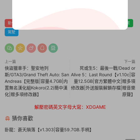
0
0
動作
多人
射擊
開放世界
暴力
犯罪
經典
警匪
駕駛
上一篇
下一篇
俠盜獵車手：聖安地列
死或生5：最後一戰/Dead or
斯/GTA3/Grand Theft Auto: San
Alive 5：Last Round【v1.10c|容
Andreas【完整版|容量4.7GB|内
量12.5GB|官方繁體中文|贈多項
置無名漢化組Kokoro(2.2)簡中漢
修改器|外送服裝解鎖存檔|贈音樂
化|贈多項修改器】
原聲】
解壓密碼英文字母大寫：XDGAME
猜你喜歡
卧龍：蒼天隕落【v1.303|容量59.7GB.手柄】