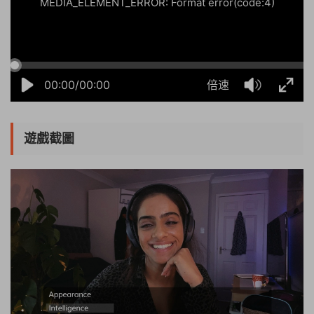
MEDIA_ELEMENT_ERROR: Format error(code:4)
00:00/00:00
倍速
遊戲截圖