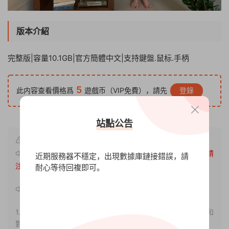
版本介紹
完整版|容量10.1GB|官方簡體中文|支持鍵盤.鼠标.手柄
5
此内容查看價格爲
遊戲币（VIP免費），請先
登錄
站點公告
原文鏈接：
http://www.xdgameo.com/7256.html
，轉載請
近期服務器不穩定，出現數據庫鏈接錯誤，請
注明出處。
耐心等待回複即可。
聲明：
1.本站部分内容轉載自其它媒體，但并不代表本站贊同其觀點和
對其真實性負責。