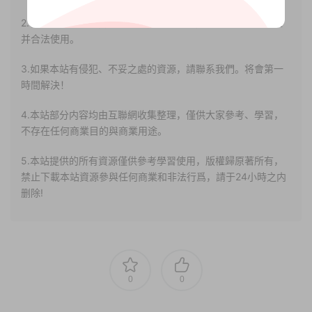
2.若您需要商業運營或用于其他商業活動，請您購買正版授權
并合法使用。
3.如果本站有侵犯、不妥之處的資源，請聯系我們。将會第一
時間解決！
4.本站部分内容均由互聯網收集整理，僅供大家參考、學習，
不存在任何商業目的與商業用途。
5.本站提供的所有資源僅供參考學習使用，版權歸原著所有，
禁止下載本站資源參與任何商業和非法行爲，請于24小時之内
删除!
0
0