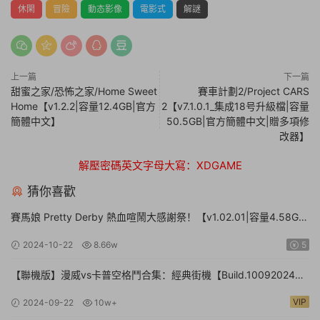
休閑
冒險
動态影像
電影式
解謎
上一篇
下一篇
甜蜜之家/恐怖之家/Home Sweet
賽車計劃2/Project CARS
Home【v1.2.2|容量12.4GB|官方
2【v7.1.0.1_集成18号升級檔|容量
簡體中文】
50.5GB|官方簡體中文|贈多項修
改器】
解壓密碼英文字母大寫：XDGAME
猜你喜歡
賽馬娘 Pretty Derby 熱血喧鬧大感謝祭！【v1.02.01|容量4.58GB|
官方簡體中文】Umamusume: Pretty Derby – Party Dash
2024-10-22
8.66w
5
【聯機版】漫威vs卡普空格鬥合集：經典街機【Build.10092024聯
機版|容量3.41GB|官方簡體中文】MARVEL vs. CAPCOM Fighting
VIP
2024-09-22
10w+
Collection: Arcade Classics