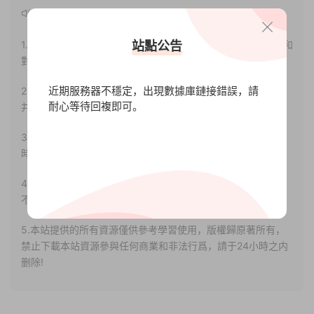
聲明：
站點公告
1.本站部分内容轉載自其它媒體，但并不代表本站贊同其觀點和
對其真實性負責。
近期服務器不穩定，出現數據庫鏈接錯誤，請
2.若您需要商業運營或用于其他商業活動，請您購買正版授權
耐心等待回複即可。
并合法使用。
3.如果本站有侵犯、不妥之處的資源，請聯系我們。将會第一
時間解決！
4.本站部分内容均由互聯網收集整理，僅供大家參考、學習，
不存在任何商業目的與商業用途。
5.本站提供的所有資源僅供參考學習使用，版權歸原著所有，
禁止下載本站資源參與任何商業和非法行爲，請于24小時之内
删除!