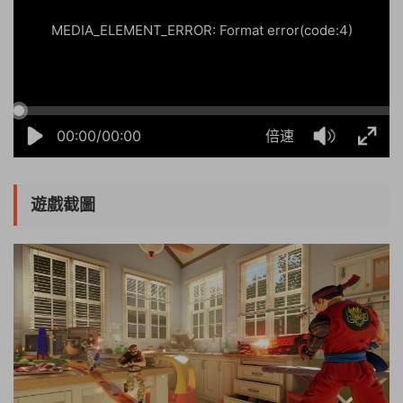
MEDIA_ELEMENT_ERROR: Format error(code:4)
00:00/00:00
倍速
遊戲截圖