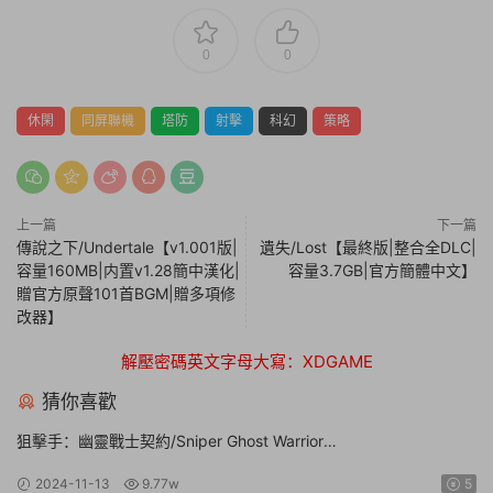
0
0
休閑
同屏聯機
塔防
射擊
科幻
策略
上一篇
下一篇
傳說之下/Undertale【v1.001版|
遺失/Lost【最終版|整合全DLC|
容量160MB|内置v1.28簡中漢化|
容量3.7GB|官方簡體中文】
贈官方原聲101首BGM|贈多項修
改器】
解壓密碼英文字母大寫：XDGAME
猜你喜歡
狙擊手：幽靈戰士契約/Sniper Ghost Warrior
Contracts【v20211130豪華版|整合全DLC|容量17GB|官方簡體中
2024-11-13
9.77w
5