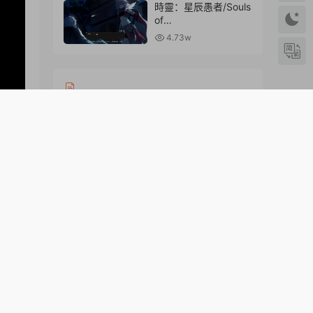
文】
時靈：星辰愚者/Souls
of
Chronos【v2023051
4.73w
6|容量3.61GB|官方簡
體中文】
地下世界：崛起/Underworld
Ascendant【v1.4.2|容量14.4GB|官方簡體
中文】
2022-05-10
7.09w
5
巨著/Opus Magnum【Build.20230326|容
量444MB|官方簡體中文】
2023-04-04
6.55w
雲中庭/雲端花園/Cloud Gardens【v1.1.1|
容量624MB|官方簡體中文】
2023-02-27
8.94w
生化危機2：重制版/Resident Evil