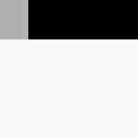
00:00/00:00
遊戲截圖