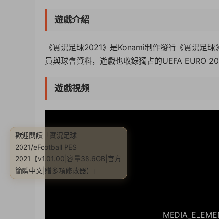
遊戲介紹
《實況足球2021》是Konami制作發行《實況
員與球會資料，遊戲也收錄獨占的UEFA EURO
遊戲視頻
50%
75%
100%
歡迎閱讀
「實況足球
2021/eFootball PES
2021【v1.01.00|容量38.6GB|官方
簡體中文|贈多項修改器】」
MEDIA_ELEMENT