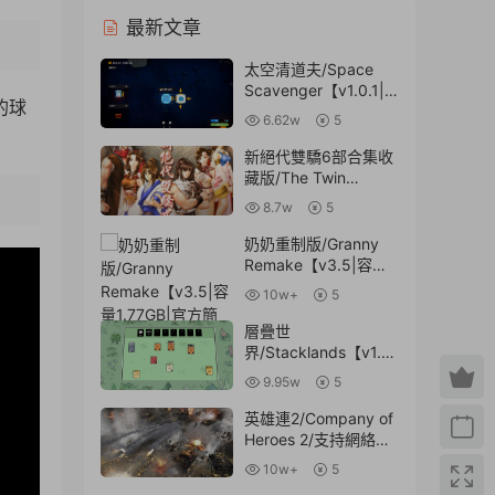
最新文章
太空清道夫/Space
Scavenger【v1.0.1|
的球
容量715MB|官方簡體
6.62w
5
中文】
新絕代雙驕6部合集收
藏版/The Twin
Heroes
8.7w
5
3:05
奶奶重制版/Granny
Remake【v3.5|容量
1.77GB|官方簡體中
10w+
5
文】
層疊世
界/Stacklands【v1.0.
0|容量204MB|内置簡
9.95w
5
中漢化】
英雄連2/Company of
Heroes 2/支持網絡聯
機【v4.0.24336.0|容
10w+
5
量40.9GB|官方原版英