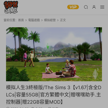
當前位置：
首頁
電腦遊戲
模拟經營
正文
模拟人生3終極版/The Sims 3【v1.67|含全D
LCs|容量55GB|官方繁體中文|贈嘿嘿助手.主
控制器|贈22GB容量MOD】