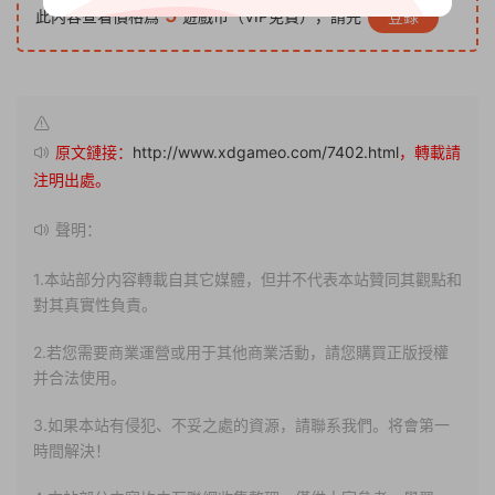
5
此内容查看價格爲
遊戲币（VIP免費），請先
登錄
原文鏈接：
http://www.xdgameo.com/7402.html
，轉載請
注明出處。
聲明：
1.本站部分内容轉載自其它媒體，但并不代表本站贊同其觀點和
對其真實性負責。
2.若您需要商業運營或用于其他商業活動，請您購買正版授權
并合法使用。
3.如果本站有侵犯、不妥之處的資源，請聯系我們。将會第一
時間解決！