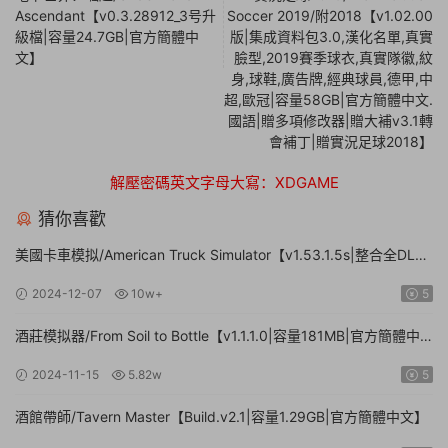
Ascendant【v0.3.28912_3号升
Soccer 2019/附2018【v1.02.00
級檔|容量24.7GB|官方簡體中
版|集成資料包3.0,漢化名單,真實
文】
臉型,2019賽季球衣,真實隊徽,紋
身,球鞋,廣告牌,經典球員,德甲,中
超,歐冠|容量58GB|官方簡體中文.
國語|贈多項修改器|贈大補v3.1轉
會補丁|贈實況足球2018】
解壓密碼英文字母大寫：XDGAME
猜你喜歡
美國卡車模拟/American Truck Simulator【v1.53.1.5s|整合全DLC|
容量20.8GB|官方簡體中文|支持鍵盤.鼠标.手柄】
2024-12-07
10w+
5
酒莊模拟器/From Soil to Bottle【v1.1.1.0|容量181MB|官方簡體中
文|支持鍵盤.鼠标】
2024-11-15
5.82w
5
酒館帶師/Tavern Master【Build.v2.1|容量1.29GB|官方簡體中文】