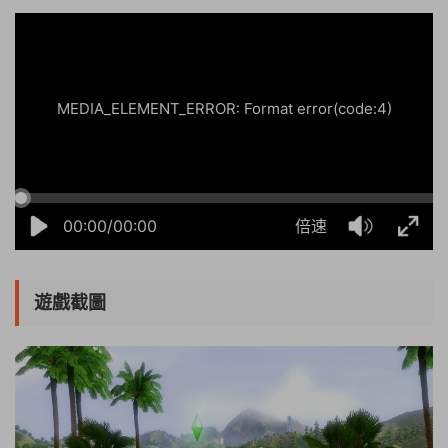
MEDIA_ELEMENT_ERROR: Format error(code:4)
00:00/00:00
倍速
遊戲截圖