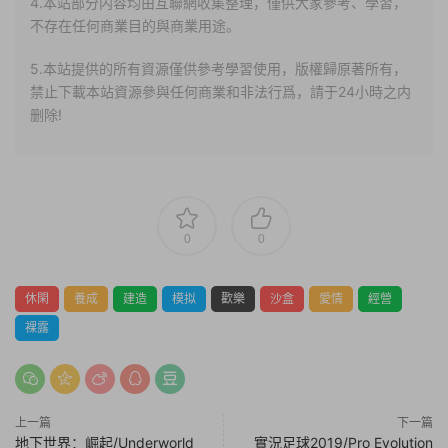
4.本站部分内容均由互聯網收集整理，僅供大家參考、學習，
不存在任何商業目的與商業用途。
5.本站提供的所有資源僅供參考學習使用，版權歸原著所有，
禁止下載本站資源參與任何商業和非法行爲，請于24小時之内
删除!
0
0
休閑
養成
建造
模拟
歡樂
沙盒
愛情
經營
裸露
上一篇
下一篇
地下世界：崛起/Underworld
實況足球2019/Pro Evolution