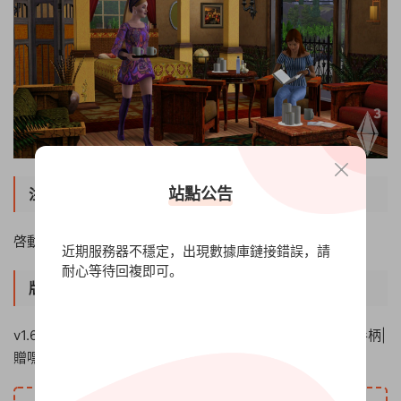
站點公告
注意事項
啓動器需要斷網啓動
近期服務器不穩定，出現數據庫鏈接錯誤，請
耐心等待回複即可。
版本介紹
v1.67|含全DLCs|容量55GB|官方繁體中文|支持鍵盤.鼠标.手柄|
贈嘿嘿助手.主控制器|贈22GB容量MOD