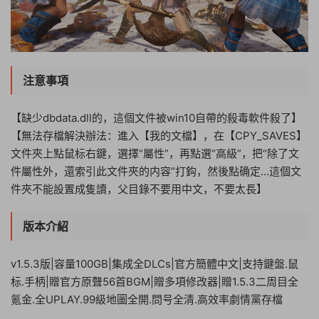
注意事項
【缺少dbdata.dll的，這個文件被win10自帶的殺毒軟件殺了】
【無法存檔解決辦法：進入【我的文檔】，在【CPY_SAVES】
文件夾上點鼠标右鍵，選擇“屬性”，再點選“高級”，把“除了文
件屬性外，還索引此文件夾的内容”打鈎，然後點确定…這個文
件夾不能設置成隻讀，父目錄不要用中文，不要太長】
版本介紹
v1.5.3版|容量100GB|集成全DLCs|官方簡體中文|支持鍵盤.鼠
标.手柄|贈官方原聲56首BGM|贈多項修改器|贈1.5.3二周目全
氪金.全UPLAY.99級地圖全開.問号全清.高效率劇情黨存檔