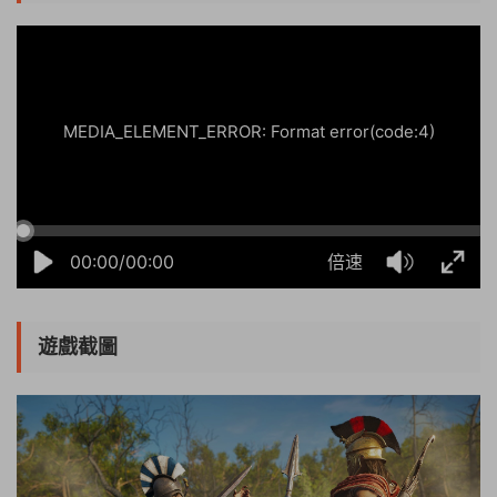
22:06:01
50%
75%
100%
MEDIA_ELEMENT_ERROR: Format error(code:4)
00:00/00:00
倍速
遊戲截圖