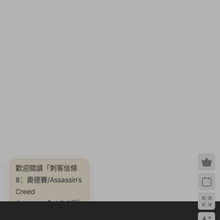
歡迎閱讀
「刺客信條
8：奧德賽/Assassin’s
Odyssey【v1.5.3版|
容量100GB|集成全
DLCs|官方簡體中文|
贈官方原聲56首BGM|
贈多項修改器|贈1.5.3
二周目全氪金.全
UPLAY.99級地圖全
開.問号全清.高效率劇
Creed