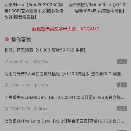
女巫/Noita【Build20210330|容
雨中冒險1/Risk of Rain【v1.1.2|
量1.3GB|官方簡體中文|贈多項修
容量108MB|内置簡中漢化】
改器|贈音樂原聲】
解壓密碼英文字母大寫：XDGAME
猜你喜歡
卧龍：蒼天隕落【v1.303|容量59.7GB.手柄】
2025-01-24
6.48w
5
消逝的光芒2人與仁之戰終極版【v1.20.1終極版|整合全DLC|容量
71.3GB.手柄|贈多項修改器】
2024-12-24
5.88w
5
上古重生/ELDERBORN【Build.v20241205|容量5.42GB|官方簡體
中文】
2024-12-08
10w+
3
漫漫長夜/The Long Dark【v2.35|整合第四章|容量15.7GB|官方簡
體中文】