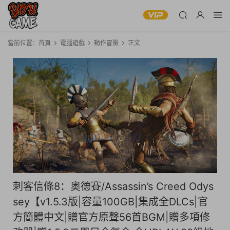
當前位置：
首頁
電腦遊戲
動作冒險
正文
刺客信條8：奧德賽/Assassin’s Creed Odys
sey【v1.5.3版|容量100GB|集成全DLCs|官
方簡體中文|贈官方原聲56首BGM|贈多項修