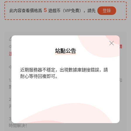
5
此内容查看價格爲
遊戲币（VIP免費），請先
登錄
原文鏈接：
http://www.xdgameo.com/7502.html
，轉載請
站點公告
注明出處。
聲明：
近期服務器不穩定，出現數據庫鏈接錯誤，請
耐心等待回複即可。
1.本站部分内容轉載自其它媒體，但并不代表本站贊同其觀點和
對其真實性負責。
2.若您需要商業運營或用于其他商業活動，請您購買正版授權
并合法使用。
3.如果本站有侵犯、不妥之處的資源，請聯系我們。将會第一
時間解決！