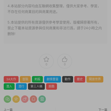
4.本站部分内容均由互聯網收集整理，僅供大家參考、學習，
不存在任何商業目的與商業用途。
5.本站提供的所有資源僅供參考學習使用，版權歸原著所有，
禁止下載本站資源參與任何商業和非法行爲，請于24小時之内
删除!
0
0
3A大作
冒險
刺殺
劇情豐富
動作
曆史
開放世界
潛入
潛行
第三人稱
跑酷
上一篇
下一篇