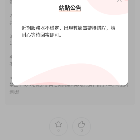
對其真實性負責。
站點公告
2.若您需要商業運營或用于其他商業活動，請您購買正版授權
并合法使用。
近期服務器不穩定，出現數據庫鏈接錯誤，請
耐心等待回複即可。
3.如果本站有侵犯、不妥之處的資源，請聯系我們。将會第一
時間解決！
4.本站部分内容均由互聯網收集整理，僅供大家參考、學習，
不存在任何商業目的與商業用途。
5.本站提供的所有資源僅供參考學習使用，版權歸原著所有，
禁止下載本站資源參與任何商業和非法行爲，請于24小時之内
删除!
0
0