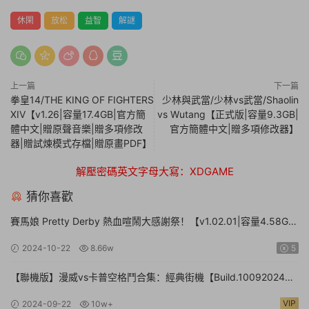
休閑
放松
益智
解謎
上一篇
下一篇
拳皇14/THE KING OF FIGHTERS
少林與武當/少林vs武當/Shaolin
XIV【v1.26|容量17.4GB|官方簡
vs Wutang【正式版|容量9.3GB|
體中文|贈原聲音樂|贈多項修改
官方簡體中文|贈多項修改器】
器|贈試煉模式存檔|贈原畫PDF】
解壓密碼英文字母大寫：XDGAME
猜你喜歡
賽馬娘 Pretty Derby 熱血喧鬧大感謝祭！【v1.02.01|容量4.58GB|
官方簡體中文】Umamusume: Pretty Derby – Party Dash
2024-10-22
8.66w
5
【聯機版】漫威vs卡普空格鬥合集：經典街機【Build.10092024聯
機版|容量3.41GB|官方簡體中文】MARVEL vs. CAPCOM Fighting
VIP
2024-09-22
10w+