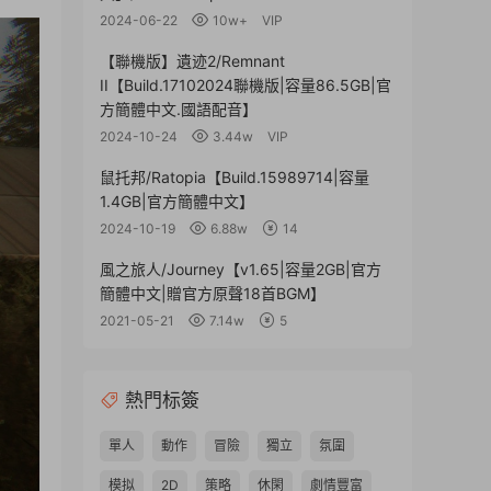
2024-06-22
10w+
VIP
【聯機版】遺迹2/Remnant
II【Build.17102024聯機版|容量86.5GB|官
方簡體中文.國語配音】
2024-10-24
3.44w
VIP
鼠托邦/Ratopia【Build.15989714|容量
1.4GB|官方簡體中文】
2024-10-19
6.88w
14
風之旅人/Journey【v1.65|容量2GB|官方
簡體中文|贈官方原聲18首BGM】
2021-05-21
7.14w
5
熱門标簽
單人
動作
冒險
獨立
氛圍
模拟
2D
策略
休閑
劇情豐富