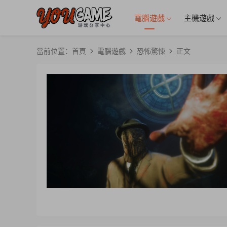
電腦遊戲
主機遊戲
當前位置：
首頁
電腦遊戲
恐怖驚悚
正文