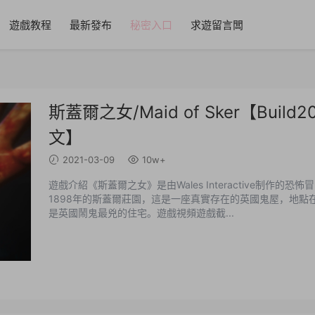
遊戲教程
最新發布
秘密入口
求遊留言闆
斯蓋爾之女/Maid of Sker【Buil
文】
2021-03-09
10w+
遊戲介紹《斯蓋爾之女》是由Wales Interactive制作
1898年的斯蓋爾莊園，這是一座真實存在的英國鬼屋，地
是英國鬧鬼最兇的住宅。遊戲視頻遊戲截...