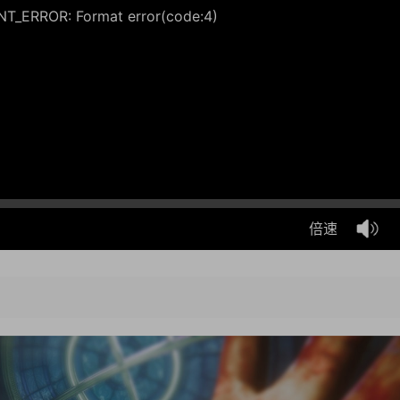
_ERROR: Format error(code:4)
倍速