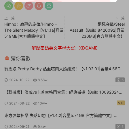
上一篇
下一篇
Himno：寂靜的旋律/Himno –
鋼鐵突擊/Steel
The Silent Melody【v1.1.1a|容量
Assault【Build.8426092|容量
519MB|官方簡體中文】
230MB|官方簡體中文】
解壓密碼英文字母大寫：XDGAME
猜你喜歡
賽馬娘 Pretty Derby 熱血喧鬧大感謝祭！【v1.02.01|容量4.58GB|
官方簡體中文】Umamusume: Pretty Derby – Party Dash
2024-10-22
8.58w
5
【聯機版】漫威vs卡普空格鬥合集：經典街機【Build.10092024聯
機版|容量3.41GB|官方簡體中文】MARVEL vs. CAPCOM Fighting
VIP
2024-09-22
10w+
Collection: Arcade Classics
東方彈幕神樂 失落幻想【v1.4.2|容量5.74GB|官方簡體中文】
Touhou Danmaku Kagura Phantasia Lost
2024-09-21
9.4w
5