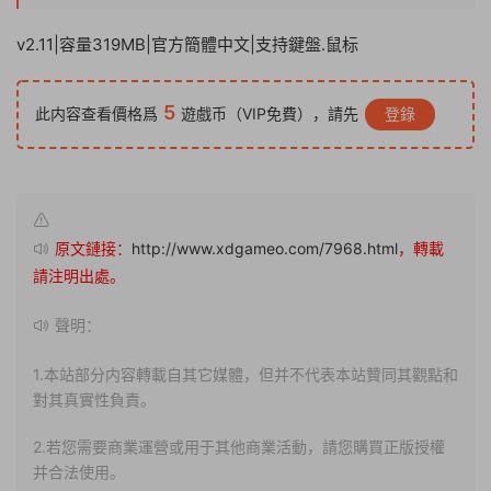
v2.11|容量319MB|官方簡體中文|支持鍵盤.鼠标
5
此内容查看價格爲
遊戲币（VIP免費），請先
登錄
原文鏈接：
http://www.xdgameo.com/7968.html
，轉載
請注明出處。
聲明：
1.本站部分内容轉載自其它媒體，但并不代表本站贊同其觀點和
對其真實性負責。
2.若您需要商業運營或用于其他商業活動，請您購買正版授權
并合法使用。