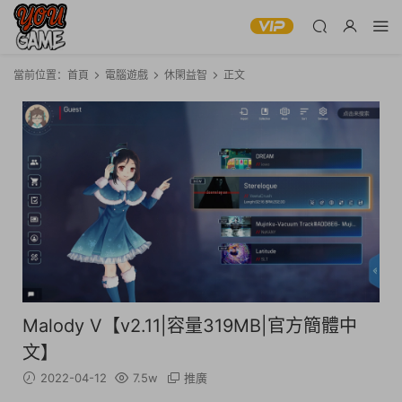
當前位置：
首頁
電腦遊戲
休閑益智
正文
Malody V【v2.11|容量319MB|官方簡體中
文】
2022-04-12
7.5w
推廣