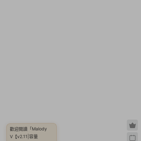
歡迎閱讀
「Malody
319MB|官方簡體中
V【v2.11|容量