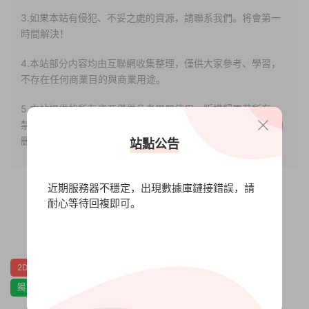
3.如果本站有侵犯、不妥之處的資源，請聯系我們。将會第一
時間解決！
4.本站部分内容均由互聯網收集整理，僅供大家參考、學習，
不存在任何商業目的與商業用途。
5.本站提供的所有資源僅供參考學習使用，版權歸原著所有，
禁止下載本站資源參與任何商業和非法行爲，請于24小時之内
删除!
站點公告
近期服務器不穩定，出現數據庫鏈接錯誤，請
耐心等待回複即可。
0
0
2D
休閑
關卡編輯
單人
多人
搶先體驗
模拟
獨立
節奏
街機