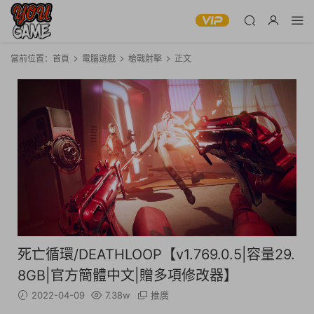
當前位置：
首頁
電腦遊戲
槍戰射擊
正文
死亡循環/DEATHLOOP【v1.769.0.5|容量29.
8GB|官方簡體中文|贈多項修改器】
2022-04-09
7.38w
推廣