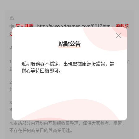
原文鏈接：
http://www.xdgameo.com/8017.html
，轉載請
注明出處。
站點公告
聲明：
1.本站部分内容轉載自其它媒體，但并不代表本站贊同其觀點和
近期服務器不穩定，出現數據庫鏈接錯誤，請
對其真實性負責。
耐心等待回複即可。
2.若您需要商業運營或用于其他商業活動，請您購買正版授權
并合法使用。
3.如果本站有侵犯、不妥之處的資源，請聯系我們。将會第一
時間解決！
4.本站部分内容均由互聯網收集整理，僅供大家參考、學習，
不存在任何商業目的與商業用途。