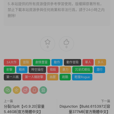
5.本站提供的所有資源僅供參考學習使用，版權歸原著所有，
禁止下載本站資源參與任何商業和非法行爲，請于24小時之内
删除!
0
0
3A大作
冒險
劇情豐富
動作
動作冒險
單人
多人
射擊
戰術
時空操控
暗殺
暴力
沉浸式模拟
潛行
第一人稱
第一人稱射擊
血腥
跑酷
輕度Rogue
上一篇
下一篇
分裂/Split【v0.9.20|容量
Disjunction【Build.6153972|容
5.46GB|官方簡體中文】
量377MB|官方簡體中文】