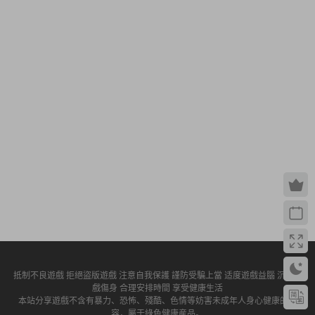
抵制不良遊戲 拒絕盜版遊戲 注意自我保護 謹防受騙上當 适度遊戲益腦 沉迷遊
戲傷身 合理安排時間 享受健康生活
本站分享遊戲不含有暴力、恐怖、殘酷、色情等妨害未成年人身心健康的内
容，屬于綠色健康産品。