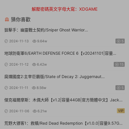
解壓密碼英文字母大寫：XDGAME
猜你喜歡
狙擊手：幽靈戰士契約/Sniper Ghost Warrior
Contracts【v20211130豪華版|整合全DLC|容量17GB|官方簡體中
2024-11-13
9.64w
5
文|贈多項修改器】
地球防衛軍6/EARTH DEFENSE FORCE 6【v20241101|容量
41.2GB|官方簡體中文】
2024-11-12
6.42w
15
腐爛國度2:主宰巨霸版/State of Decay 2: Juggernaut
Edition（v38.1|容量20.4GB|官方簡體中文-多項修改器-攻略）
2024-11-11
8.56w
5
傑克福爾摩斯：木偶大師【v1.2|容量44GB|官方簡體中文】Jack
Holmes : Master of Puppets（更新v1.1.8）
VIP
2024-11-06
6.21w
荒野大镖客1：救贖/Red Dead Redemption【v1.0.0|容量9.57GB|