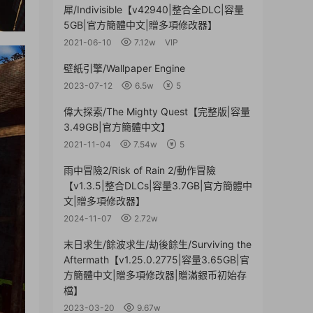
犀/Indivisible【v42940|整合全DLC|容量
5GB|官方簡體中文|贈多項修改器】
2021-06-10
7.12w
VIP
壁紙引擎/Wallpaper Engine
2023-07-12
6.5w
5
偉大探索/The Mighty Quest【完整版|容量
3.49GB|官方簡體中文】
2021-11-04
7.54w
5
雨中冒險2/Risk of Rain 2/動作冒險
【v1.3.5|整合DLCs|容量3.7GB|官方簡體中
文|贈多項修改器】
2024-11-07
2.72w
末日求生/餘波求生/劫後餘生/Surviving the
Aftermath【v1.25.0.2775|容量3.65GB|官
方簡體中文|贈多項修改器|贈滿銀币初始存
檔】
2023-03-20
9.67w