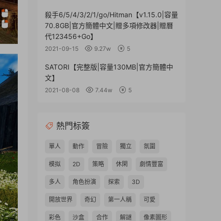
殺手6/5/4/3/2/1/go/Hitman【v1.15.0|容量
70.8GB|官方簡體中文|贈多項修改器|贈曆
代123456+Go】
2021-09-15
9.27w
5
SATORI【完整版|容量130MB|官方簡體中
文】
2021-08-08
7.44w
5
熱門标簽
單人
動作
冒險
獨立
氛圍
模拟
2D
策略
休閑
劇情豐富
多人
角色扮演
探索
3D
開放世界
奇幻
第一人稱
可愛
彩色
沙盒
合作
解謎
像素圖形