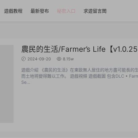
遊戲教程
最新發布
秘密入口
求遊留言闆
農民的生活/Farmer’s Life【v1.0
2024-09-20
8.15w
遊戲介紹 《農民的生活》在東歐無人居住的地方盡可能長的
而土地将變得難以工作。 遊戲視頻 遊戲截圖 包含DLC • Farmer's Life - Pimp my Cottage DLC（新增） 中文設置
Se...