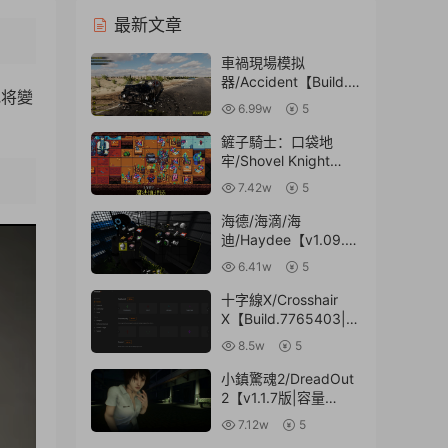
最新文章
車禍現場模拟
器/Accident【Build.7
地将變
388897|容量17.1GB|
6.99w
5
官方簡體中文】
鏟子騎士：口袋地
牢/Shovel Knight
Pocket
7.42w
5
Dungeon【v1.1.2|容
3:51
量315MB|官方簡體中
海德/海滴/海
文】
迪/Haydee【v1.09.11
|容量660MB|官方簡
6.41w
5
體中文|贈多項修改
器】
十字線X/Crosshair
X【Build.7765403|容
量537MB|官方簡體中
8.5w
5
文】
小鎮驚魂2/DreadOut
2【v1.1.7版|容量
16.8GB|官方簡體中
7.12w
5
文|贈多項修改器】