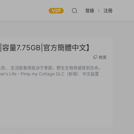
登錄
注冊
.25|容量7.75GB|官方簡體中文】
推廣
生存， 生活節奏将取決于季節，野生生物将威脅到生命，