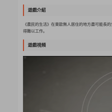
遊戲介紹
《農民的生活》在東歐無人居住的地方盡可能長的
得難以工作。
遊戲視頻
50%
75%
100%