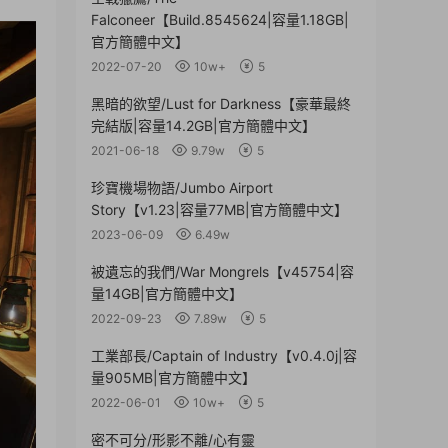
Falconeer【Build.8545624|容量1.18GB|
官方簡體中文】
2022-07-20
10w+
5
黑暗的欲望/Lust for Darkness【豪華最終
完結版|容量14.2GB|官方簡體中文】
2021-06-18
9.79w
5
珍寶機場物語/Jumbo Airport
Story【v1.23|容量77MB|官方簡體中文】
2023-06-09
6.49w
被遺忘的我們/War Mongrels【v45754|容
量14GB|官方簡體中文】
2022-09-23
7.89w
5
工業部長/Captain of Industry【v0.4.0j|容
量905MB|官方簡體中文】
2022-06-01
10w+
5
密不可分/形影不離/心有靈