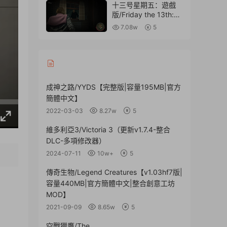
十三号星期五：遊戲
版/Friday the 13th:
The Game【完整版|
7.08w
5
容量8.36GB|内置
LMAO漢化】
成神之路/YYDS【完整版|容量195MB|官方
簡體中文】
2022-03-03
8.27w
5
維多利亞3/Victoria 3（更新v1.7.4-整合
DLC-多項修改器）
2024-07-11
10w+
5
傳奇生物/Legend Creatures【v1.03hf7版|
容量440MB|官方簡體中文|整合創意工坊
MOD】
2021-09-09
8.65w
5
空戰獵鷹/The