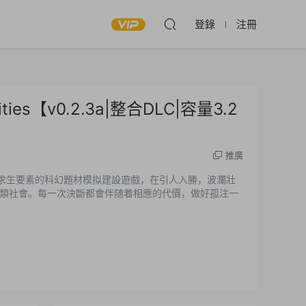
登錄
注冊
ties【v0.2.3a|整合DLC|容量3.2
推廣
及求生要素的科幻題材模拟建設遊戲，在引人入勝，波瀾壯
類社會。每一次決斷都會伴随着相應的代價，做好孤注一