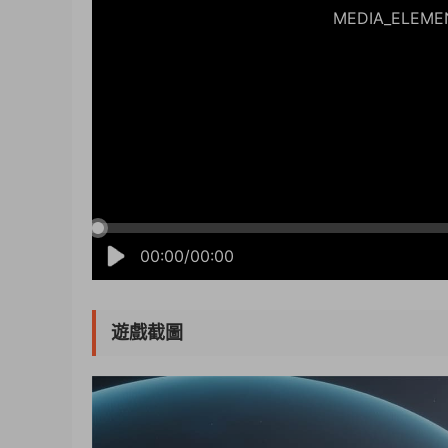
MEDIA_ELEMENT
00:00/00:00
遊戲截圖