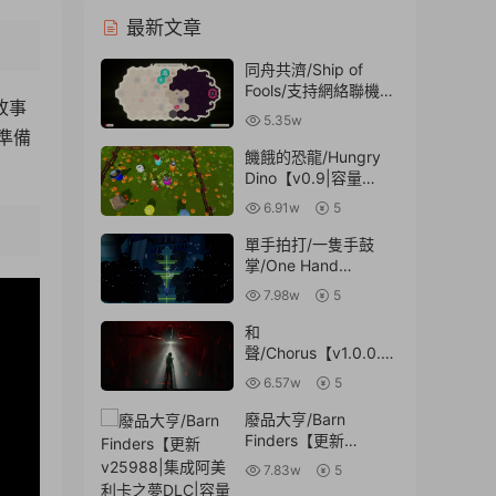
最新文章
同舟共濟/Ship of
Fools/支持網絡聯機
故事
【v1.1.3聯機版|容量
5.35w
1.12GB|官方簡體中
準備
文】
饑餓的恐龍/Hungry
Dino【v0.9|容量
3.27GB|官方簡體中
6.91w
5
文】
單手拍打/一隻手鼓
7:04
掌/One Hand
Clapping【v1.0.41|容
7.98w
5
量911MB|官方簡體中
文】
和
聲/Chorus【v1.0.0.11.
210770|容量31.4GB|
6.57w
5
官方簡體中文|贈多項
修改器】
廢品大亨/Barn
Finders【更新
v25988|集成阿美利
7.83w
5
卡之夢DLC|容量