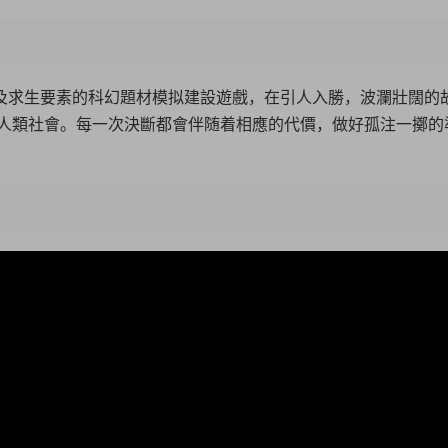
營及求生要素的科幻題材模拟建設遊戲，在引人入勝，波瀾壯闊的
人類社會。每一次決斷都會伴随着相應的代價，做好孤注一擲的
22:4