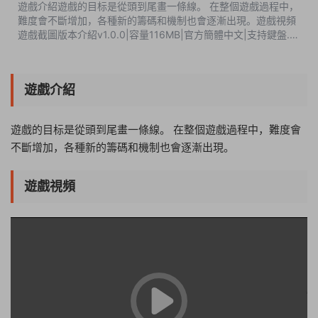
遊戲介紹遊戲的目标是從頭到尾畫一條線。 在整個遊戲過程中，
難度會不斷增加，各種新的籌碼和機制也會逐漸出現。遊戲視頻
遊戲截圖版本介紹v1.0.0|容量116MB|官方簡體中文|支持鍵盤.鼠
标 此内容查看價格爲5遊戲币（VIP免費），請先登錄
遊戲介紹
遊戲的目标是從頭到尾畫一條線。 在整個遊戲過程中，難度會
不斷增加，各種新的籌碼和機制也會逐漸出現。
遊戲視頻
17:36:19
50%
75%
100%