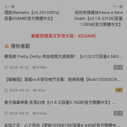
上一篇
下一篇
殘餘/Remains【v0.23x0281a|
祝你死得痛快/Have a Nice
容量656MB|官方簡體中文】
Death【v0.1.6.33126|容量
1.28GB|官方簡體中文】
解壓密碼英文字母大寫：XDGAME
猜你喜歡
賽馬娘 Pretty Derby 熱血喧鬧大感謝祭！【v1.02.01|容量4.58GB|
官方簡體中文】Umamusume: Pretty Derby – Party Dash
2024-10-22
8.58w
5
【聯機版】漫威vs卡普空格鬥合集：經典街機【Build.10092024聯
機版|容量3.41GB|官方簡體中文】MARVEL vs. CAPCOM Fighting
VIP
2024-09-22
10w+
Collection: Arcade Classics
東方彈幕神樂 失落幻想【v1.4.2|容量5.74GB|官方簡體中文】
Touhou Danmaku Kagura Phantasia Lost
2024-09-21
9.43w
5
永恒之花：心之所向【更新15588738|容量4.44GB|官方簡體中