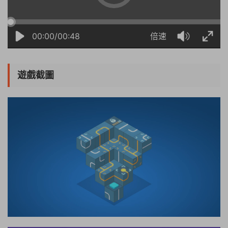
00:00/00:48
倍速
遊戲截圖