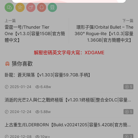
上一篇
下一篇
雷霆一号/Thunder Tier
環形子彈/Orbital Bullet – The
One【v1.3.0|容量15GB|官方簡
360° Rogue-lite【v1.0.3|容量
體中文】
1.36GB|官方簡體中文】
解壓密碼英文字母大寫：XDGAME
猜你喜歡
卧龍：蒼天隕落【v1.303|容量59.7GB.手柄】
2025-01-24
6.48w
5
消逝的光芒2人與仁之戰終極版【v1.20.1終極版|整合全DLC|容量
71.3GB.手柄|贈多項修改器】
2024-12-24
5.88w
5
上古重生/ELDERBORN【Build.v20241205|容量5.42GB|官方簡體
中文】
2024-12-08
10w+
3