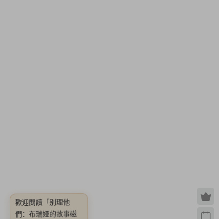
歡迎閱讀
「别理他
們：布瑞娅的故事磁
Them: Brea’s Story
Tape 1【v1.3|容量