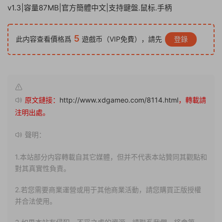
v1.3|容量87MB|官方簡體中文|支持鍵盤.鼠标.手柄
5
此内容查看價格爲
遊戲币（VIP免費），請先
登錄
原文鏈接：
http://www.xdgameo.com/8114.html
，轉載請
注明出處。
聲明：
1.本站部分内容轉載自其它媒體，但并不代表本站贊同其觀點和
對其真實性負責。
2.若您需要商業運營或用于其他商業活動，請您購買正版授權
并合法使用。