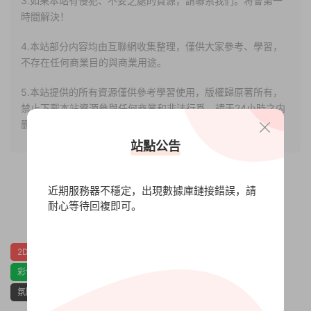
3.如果本站有侵犯、不妥之處的資源，請聯系我們。将會第一
時間解決！
4.本站部分内容均由互聯網收集整理，僅供大家參考、學習，
不存在任何商業目的與商業用途。
5.本站提供的所有資源僅供參考學習使用，版權歸原著所有，
禁止下載本站資源參與任何商業和非法行爲，請于24小時之内
删除!
站點公告
近期服務器不穩定，出現數據庫鏈接錯誤，請
耐心等待回複即可。
0
0
2D
互動小說
休閑
俯視
像素圖形
冒險
劇情
彩色
恐怖
懸疑
指向點擊
探索
推理
步行模拟
氛圍
美國
解密
調查
風格化
黑色喜劇