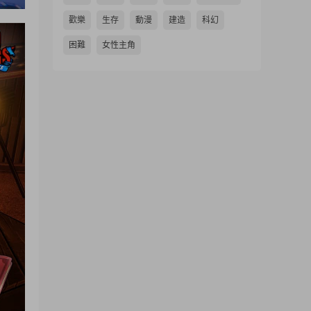
歡樂
生存
動漫
建造
科幻
困難
女性主角