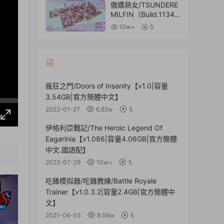
First Cases【v1.0.6|
傲嬌熟女/TSUNDERE
容量4.73GB|官方簡體
MILFIN（Build.11341
中文|贈原聲音樂】
697）
10w+
5
瘋狂之門/Doors of Insanity【v1.0|容量
3.54GB|官方簡體中文】
2022-01-27
6.82w
5
伊格利亞戰記/The Heroic Legend Of
Eagarlnia【v1.086|容量4.06GB|官方簡體
中文.國語配】
2022-07-29
10w+
5
吃雞模拟器/吃雞教練/Battle Royale
Trainer【v1.0.3.2|容量2.4GB|官方簡體中
文】
2021-06-03
8.06w
5