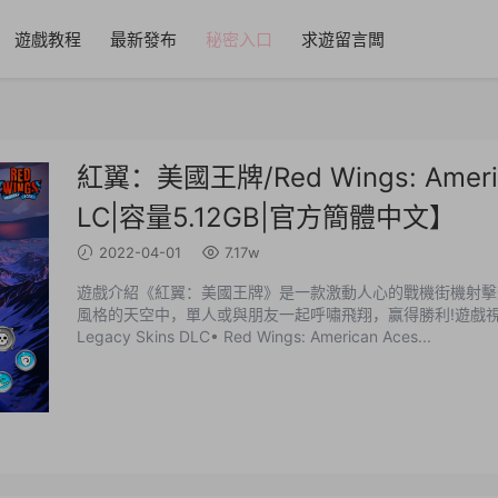
遊戲教程
最新發布
秘密入口
求遊留言闆
紅翼：美國王牌/Red Wings: Ameri
LC|容量5.12GB|官方簡體中文】
2022-04-01
7.17w
遊戲介紹《紅翼：美國王牌》是一款激動人心的戰機街機射擊
風格的天空中，單人或與朋友一起呼嘯飛翔，赢得勝利!遊戲視頻遊戲截圖包含
Legacy Skins DLC• Red Wings: American Aces...