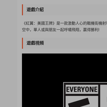
遊戲介紹
《紅翼：美國王牌》是一款激動人心的戰機街機射
空中，單人或與朋友一起呼嘯飛翔，赢得勝利!
遊戲視頻
50%
75%
100%