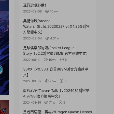
運行遊戲必備！
2023-03-08
10w+
奧術海域/Arcane
Waters【Build.20230227|容量1.85GB|官
方簡體中文】
2023-03-04
4.31w
足球俱樂部物語/Pocket League
Story【v2.20|容量68MB|官方簡體中文】
2022-08-11
10w+
5
30XX【v0.33.1|容量889MB|官方簡體中
文】
2022-03-02
7.5w
5
魔飲心語/Tavern Talk【v20240816|容量
4.97GB|官方簡體中文】
2024-08-19
7.1w
5
勇者鬥惡龍：英雄2/Dragon Quest: Heroes