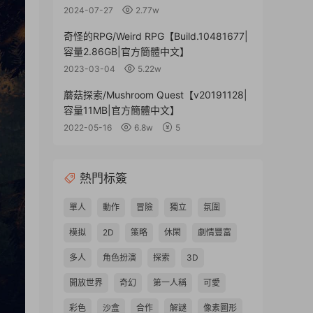
2024-07-27
2.77w
奇怪的RPG/Weird RPG【Build.10481677|
容量2.86GB|官方簡體中文】
2023-03-04
5.22w
蘑菇探索/Mushroom Quest【v20191128|
容量11MB|官方簡體中文】
2022-05-16
6.8w
5
熱門标簽
單人
動作
冒險
獨立
氛圍
模拟
2D
策略
休閑
劇情豐富
多人
角色扮演
探索
3D
開放世界
奇幻
第一人稱
可愛
彩色
沙盒
合作
解謎
像素圖形