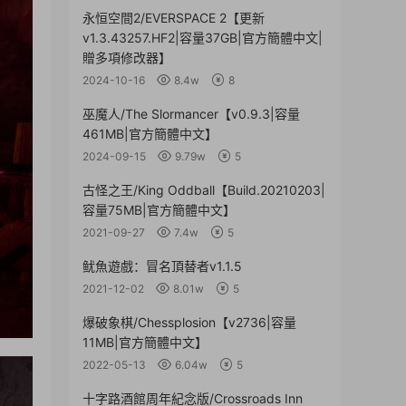
永恒空間2/EVERSPACE 2【更新
v1.3.43257.HF2|容量37GB|官方簡體中文|
贈多項修改器】
2024-10-16
8.4w
8
巫魔人/The Slormancer【v0.9.3|容量
461MB|官方簡體中文】
2024-09-15
9.79w
5
古怪之王/King Oddball【Build.20210203|
容量75MB|官方簡體中文】
2021-09-27
7.4w
5
鱿魚遊戲：冒名頂替者v1.1.5
2021-12-02
8.01w
5
爆破象棋/Chessplosion【v2736|容量
11MB|官方簡體中文】
2022-05-13
6.04w
5
十字路酒館周年紀念版/Crossroads Inn