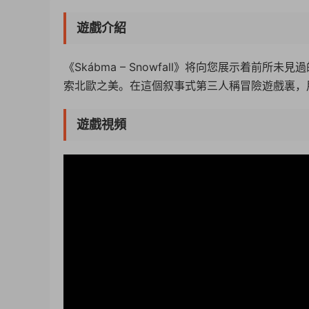
遊戲介紹
《Skábma – Snowfall》将向您展示着
索北歐之美。在這個叙事式第三人稱冒險遊戲裏，
遊戲視頻
50%
75%
100%