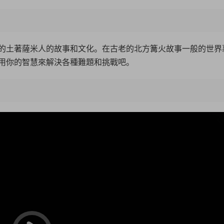
前所未見過的土著薩米人的故事和文化。在古老的北方篝火故事一般的世
用你的智慧來解決各種難題和挑戰吧。
06:0