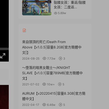
骷髅女孩：重返/骷髅
女孩：二度返
場/Skullgirls 2nd
5.89w
Encore【v3.5.12|容量
6.35GB|官方原版英
文】
來自頭頂的死亡/Death From
Above【v1.0.5|容量8.2GB|官方簡體中
文|】
2024-08-25
7.73w
3
～堕落的暗黑女戰士～/KNIGHT
SLAVE【v1.0.1|容量789MB|官方簡體中
文】
2021-07-02
10w+
5
AURUM【v20220415|容量8.3GB|官方簡
體中文】
2022-04-17
6.46w
5