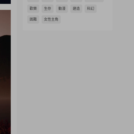
歡樂
生存
動漫
建造
科幻
困難
女性主角