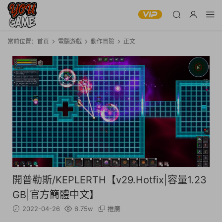
當前位置：
首頁
電腦遊戲
動作冒險
正文
開普勒斯/KEPLERTH【v29.Hotfix|容量1.23
GB|官方簡體中文】
2022-04-26
6.75w
推廣