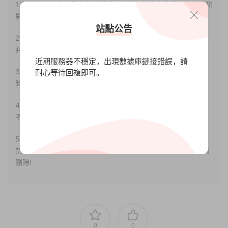
1.本站部分内容轉載自其它媒體，但并不代表本站贊同其觀點和
對其真實性負責。
站點公告
2.若您需要商業運營或用于其他商業活動，請您購買正版授權
并合法使用。
近期服務器不穩定，出現數據庫鏈接錯誤，請
3.如果本站有侵犯、不妥之處的資源，請聯系我們。将會第一
耐心等待回複即可。
時間解決！
4.本站部分内容均由互聯網收集整理，僅供大家參考、學習，
不存在任何商業目的與商業用途。
5.本站提供的所有資源僅供參考學習使用，版權歸原著所有，
禁止下載本站資源參與任何商業和非法行爲，請于24小時之内
删除!
0
0