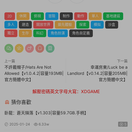
2D
休閑
俯視
冒險
制作
動作
單人
基地建設
多人
建造
開放世界
搶先體驗
探索
模拟
沙盒
獨立
生存
科幻
角色扮演
角色自定義
上一篇
下一篇
不許戴帽子/Hats Are Not
幸運房東/Luck be a
Allowed【v1.0.4.2|容量193MB|
Landlord【v0.14.2|容量205MB|
官方簡體中文】
官方簡體中文】
解壓密碼英文字母大寫：XDGAME
猜你喜歡
卧龍：蒼天隕落【v1.303|容量59.7GB.手柄】
2025-01-24
6.33w
5