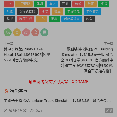
3D
上帝模拟
休閑
單人
可愛
放松
教育
模拟
水底
沉浸式模拟
沙盒
獨立
生活模拟
生物收集
科學
程序生成
自然
街機
設計與插畫
釣魚
上一篇
下一篇
鏽湖：旅館/Rusty Lake
電腦裝機模拟器/PC Building
Hotel【Build.8618905|容量
Simulator【v1.15.3豪華版|整合
57MB|官方簡體中文】
全DLC|容量36.6GB|官方簡體中
文|贈官方原聲15首BGM|贈30級.
滿金币初始存檔】
解壓密碼英文字母大寫：XDGAME
猜你喜歡
美國卡車模拟/American Truck Simulator【v1.53.1.5s|整合全DLC|
容量20.8GB|官方簡體中文|支持鍵盤.鼠标.手柄】
2024-12-07
10w+
5