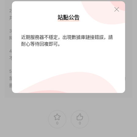
2.若您需要商業運營或用于其他商業活動，請您購買正版授權
站點公告
并合法使用。
3.如果本站有侵犯、不妥之處的資源，請聯系我們。将會第一
近期服務器不穩定，出現數據庫鏈接錯誤，請
時間解決！
耐心等待回複即可。
4.本站部分内容均由互聯網收集整理，僅供大家參考、學習，
不存在任何商業目的與商業用途。
5.本站提供的所有資源僅供參考學習使用，版權歸原著所有，
禁止下載本站資源參與任何商業和非法行爲，請于24小時之内
删除!
0
0