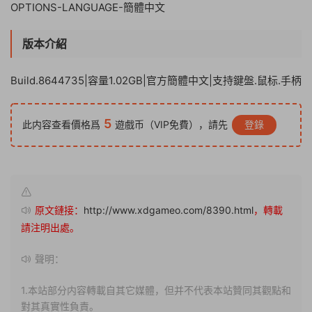
OPTIONS-LANGUAGE-簡體中文
版本介紹
Build.8644735|容量1.02GB|官方簡體中文|支持鍵盤.鼠标.手柄
5
此内容查看價格爲
遊戲币（VIP免費），請先
登錄
原文鏈接：
http://www.xdgameo.com/8390.html
，轉載
請注明出處。
聲明：
1.本站部分内容轉載自其它媒體，但并不代表本站贊同其觀點和
對其真實性負責。