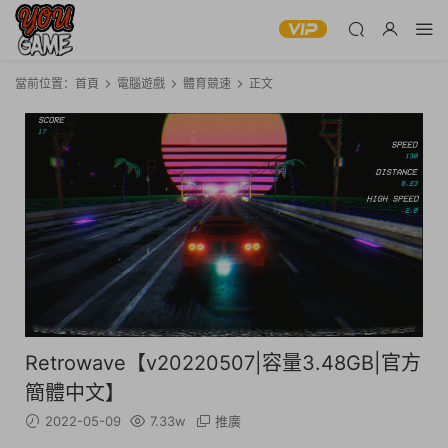
當前位置：
首頁
電腦遊戲
體育競速
正文
Retrowave【v20220507|容量3.48GB|官方
簡體中文】
2022-05-09
7.33w
推廣