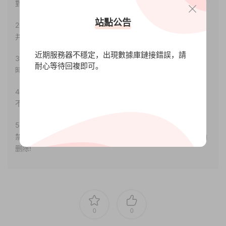
對其真實性負責。
站點公告
2.若您需要商業運營或用于其他商業活動，請您購買正版授權
并合法使用。
近期服務器不穩定，出現數據庫鏈接錯誤，請
3.如果本站有侵犯、不妥之處的資源，請聯系我們。将會第一
耐心等待回複即可。
時間解決！
4.本站部分内容均由互聯網收集整理，僅供大家參考、學習，
不存在任何商業目的與商業用途。
5.本站提供的所有資源僅供參考學習使用，版權歸原著所有，
禁止下載本站資源參與任何商業和非法行爲，請于24小時之内
删除!
0
0