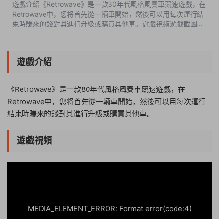
遊戲介紹《Retrowave》是一款80年代風格風賽車競速遊戲，在
Retrowave中，您将首先從一輛車開始，然後可以用每次運行結
束時賺來的錢對其進行升級或購買其他車。遊戲視頻遊戲截圖中
文設置OPTIONS-ENGLISH-簡體中文版本介紹v20220507|容
量3.48GB|官方簡體中文|支持鍵盤....
遊戲介紹
《Retrowave》是一款80年代風格風賽車競速遊戲，在
Retrowave中，您将首先從一輛車開始，然後可以用每次運行
結束時賺來的錢對其進行升級或購買其他車。
遊戲視頻
15:27:27
50%
75%
100%
MEDIA_ELEMENT_ERROR: Format error(code:4)