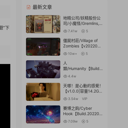
最新文章
地精公司/妖精股份公
司/小魔怪/Gremlins,
避”下
Inc.【v1.0.0.202版|容
7.41w
5
量973MB|官方簡體中
文|贈多項修改器】
僵屍村莊/Village of
Zombies【v2022050
7|容量14.7GB|官方簡
10w+
5
體中文】
5:19
人
類/Humanity【Build.1
1222965|容量
4.4w
5.64GB|官方原版英
文】
天哪！是心動的感覺！
【v1.0.0|容量14.2GB|
官方簡體中文】Oh
3.54w
VIP
my god!Crush!
賽博之鈎/Cyber
Hook【Build.202201
08|容量735MB|官方
7.09w
5
簡體中文】