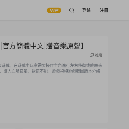
登錄
注冊
.14GB|官方簡體中文|贈音樂原聲】
推廣
作冒險遊戲。在遊戲中玩家需要操作主角進行左右移動或跳躍來
樂，讓人血脈泵張，欲罷不能。遊戲視頻遊戲截圖版本介紹