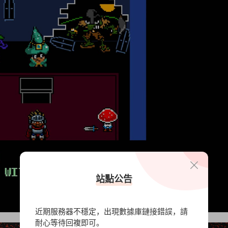
站點公告
近期服務器不穩定，出現數據庫鏈接錯誤，請
耐心等待回複即可。