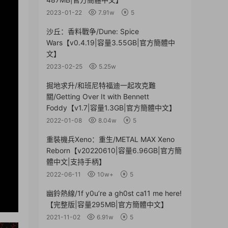
2023-01-22
7.91w
5
沙丘：香料戰争/Dune: Spice
Wars【v0.4.19|容量3.55GB|官方簡體中
文】
2023-02-25
5.25w
掘地求升/和班尼特福迪一起攻克難
關/Getting Over It with Bennett
Foddy【v1.7|容量1.3GB|官方簡體中文】
2022-01-08
8.04w
5
重裝機兵Xeno：重生/METAL MAX Xeno
Reborn【v20220610|容量6.96GB|官方簡
體中文|支持手柄】
2022-06-11
10w+
5
幽鈴熱線/1f y0u’re a gh0st ca11 me here!
【完整版|容量295MB|官方簡體中文】
2021-11-02
6.91w
5