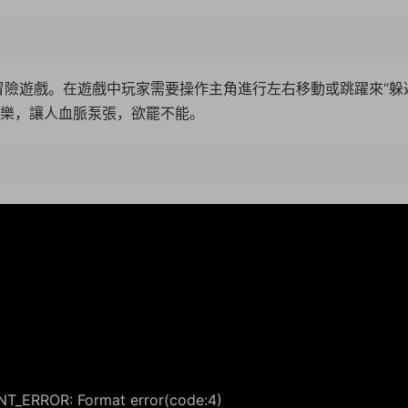
作冒險遊戲。在遊戲中玩家需要操作主角進行左右移動或跳躍來“躲
音樂，讓人血脈泵張，欲罷不能。
14:2
_ERROR: Format error(code:4)