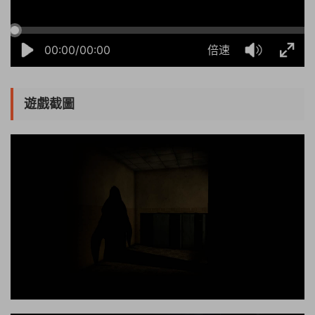
00:00/00:00
倍速
遊戲截圖