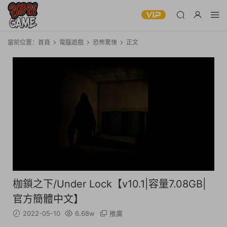
當前位置：
首頁
電腦遊戲
恐怖驚悚
正文
枷鎖之下/Under Lock【v10.1|容量7.08GB|
官方簡體中文】
2022-05-10
6.68w
推廣