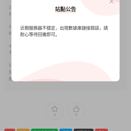
2.若您需要商業運營或用于其他商業活動，請您購買正版授權
站點公告
并合法使用。
3.如果本站有侵犯、不妥之處的資源，請聯系我們。将會第一
近期服務器不穩定，出現數據庫鏈接錯誤，請
時間解決！
耐心等待回複即可。
4.本站部分内容均由互聯網收集整理，僅供大家參考、學習，
不存在任何商業目的與商業用途。
5.本站提供的所有資源僅供參考學習使用，版權歸原著所有，
禁止下載本站資源參與任何商業和非法行爲，請于24小時之内
删除!
0
0