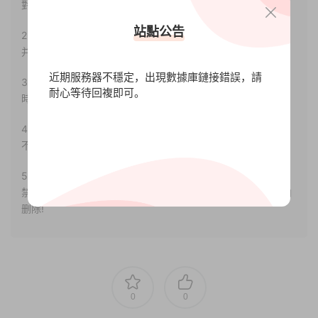
對其真實性負責。
站點公告
2.若您需要商業運營或用于其他商業活動，請您購買正版授權
并合法使用。
近期服務器不穩定，出現數據庫鏈接錯誤，請
3.如果本站有侵犯、不妥之處的資源，請聯系我們。将會第一
耐心等待回複即可。
時間解決！
4.本站部分内容均由互聯網收集整理，僅供大家參考、學習，
不存在任何商業目的與商業用途。
5.本站提供的所有資源僅供參考學習使用，版權歸原著所有，
禁止下載本站資源參與任何商業和非法行爲，請于24小時之内
删除!
0
0