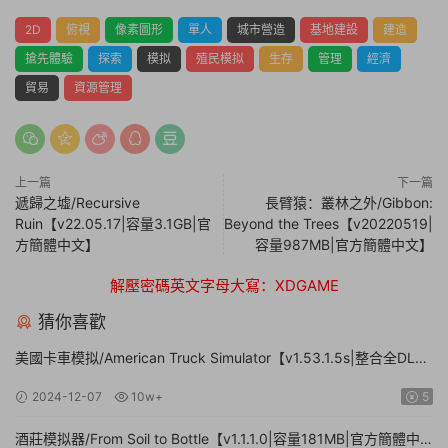
2D
俯視
像素圖形
單人
城市營造
基地建設
建造
搶先體驗
探索
模拟
殖民模拟
生存
管理
經濟
貿易
資源管理
上一篇
下一篇
遞歸之墟/Recursive
長臂猿：叢林之外/Gibbon:
Ruin【v22.05.17|容量3.1GB|官
Beyond the Trees【v20220519|
方簡體中文】
容量987MB|官方簡體中文】
解壓密碼英文字母大寫：XDGAME
猜你喜歡
美國卡車模拟/American Truck Simulator【v1.53.1.5s|整合全DLC|
容量20.8GB|官方簡體中文|支持鍵盤.鼠标.手柄】
2024-12-07
10w+
5
酒莊模拟器/From Soil to Bottle【v1.1.1.0|容量181MB|官方簡體中