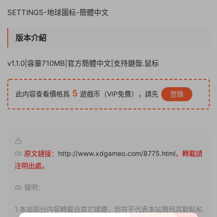
SETTINGS-地球圖标-簡體中文
版本介紹
v1.1.0|容量710MB|官方簡體中文|支持鍵盤.鼠标
5
此内容查看價格爲
遊戲币（VIP免費），請先
登錄
原文鏈接：
http://www.xdgameo.com/8775.html
，轉載請
注明出處。
聲明：
1.本站部分内容轉載自其它媒體，但并不代表本站贊同其觀點和