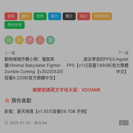
冒險
動作
恐怖
暴力
獨立
科幻
類魂系列
角色扮演
上一篇
下一篇
動物保姆作戰小隊：僵屍來
語言學習的FPS/Linguist
襲!/Animal Babysister Fighter
FPS【v1.0|容量7.89GB|官方簡體
Zombie Coming【v20220520|
中文】
容量9.22GB|官方簡體中文】
解壓密碼英文字母大寫：XDGAME
猜你喜歡
卧龍：蒼天隕落【v1.303|容量59.7GB.手柄】
2025-01-24
6.3w
5