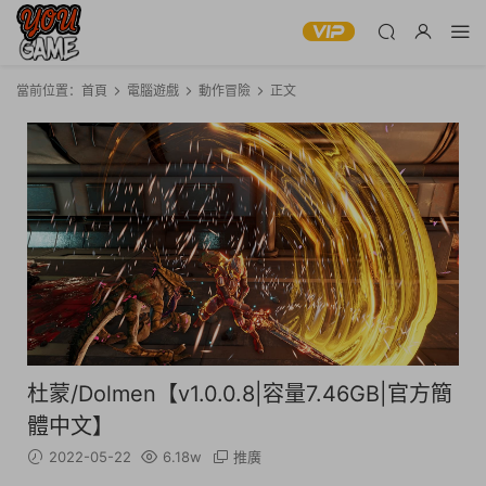
當前位置：
首頁
電腦遊戲
動作冒險
正文
杜蒙/Dolmen【v1.0.0.8|容量7.46GB|官方簡
體中文】
2022-05-22
6.18w
推廣