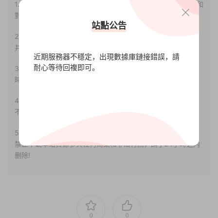
1.本站部分内容轉載自其它媒體，但并不代表本站贊同其觀點和
對其真實性負責。
站點公告
2.若您需要商業運營或用于其他商業活動，請您購買正版授權
并合法使用。
近期服務器不穩定，出現數據庫鏈接錯誤，請
耐心等待回複即可。
3.如果本站有侵犯、不妥之處的資源，請聯系我們。将會第一
時間解決！
4.本站部分内容均由互聯網收集整理，僅供大家參考、學習，
不存在任何商業目的與商業用途。
5.本站提供的所有資源僅供參考學習使用，版權歸原著所有，
禁止下載本站資源參與任何商業和非法行爲，請于24小時之内
删除!
0
0