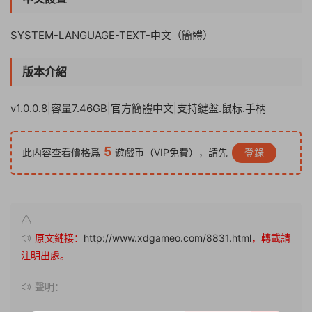
SYSTEM-LANGUAGE-TEXT-中文（簡體）
版本介紹
v1.0.0.8|容量7.46GB|官方簡體中文|支持鍵盤.鼠标.手柄
5
此内容查看價格爲
遊戲币（VIP免費），請先
登錄
原文鏈接：
http://www.xdgameo.com/8831.html
，轉載請
注明出處。
聲明：