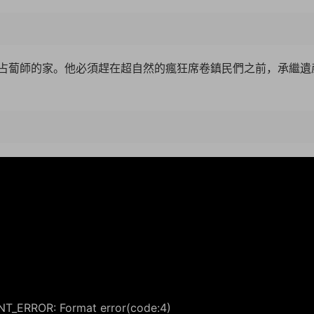
占蔔師的家。他必須趕在超自然的瘋狂席卷鎮民們之前，承繼遺
08:0
_ERROR: Format error(code:4)