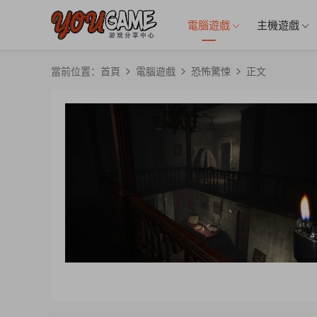
電腦遊戲
主機遊戲
當前位置：
首頁
電腦遊戲
恐怖驚悚
正文