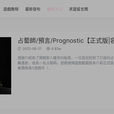
遊戲教程
最新發布
秘密入口
求遊留言闆
占蔔師/預言/Prognostic【正式版
2022-05-21
6.83w
遊戲介紹爲了揭開家人離世的秘密，一位孤兒回到了已故的占
繼遺産，成爲一名占蔔師。遊戲視頻遊戲截圖版本介紹正式版|容量6.7
看價格爲5遊戲币（...