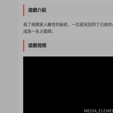
遊戲介紹
爲了揭開家人離世的秘密，一位孤兒回到了已故的
成爲一名占蔔師。
遊戲視頻
50%
75%
100%
MEDIA_ELEMENT