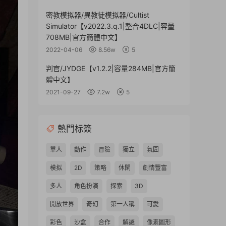
密教模拟器/異教徒模拟器/Cultist
Simulator【v2022.3.q.1|整合4DLC|容量
708MB|官方簡體中文】
2022-04-06
8.56w
5
判官/JYDGE【v1.2.2|容量284MB|官方簡
體中文】
2021-09-27
7.2w
5
熱門标簽
單人
動作
冒險
獨立
氛圍
模拟
2D
策略
休閑
劇情豐富
多人
角色扮演
探索
3D
開放世界
奇幻
第一人稱
可愛
彩色
沙盒
合作
解謎
像素圖形