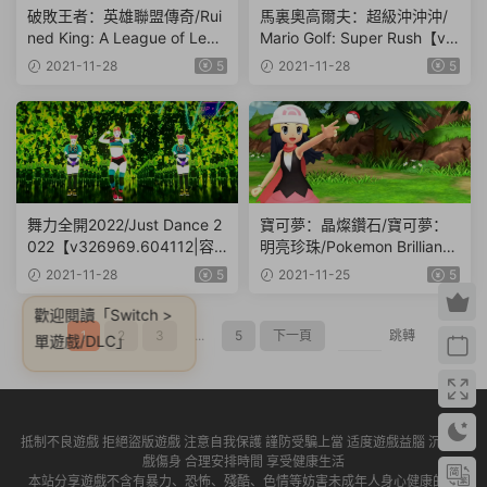
破敗王者：英雄聯盟傳奇/Rui
馬裏奧高爾夫：超級沖沖沖/
ned King: A League of Lege
Mario Golf: Super Rush【v4.
nds Story【v1.4|整合4DLC|
0|容量8.34GB|中文版|NSP
2021-11-28
5
2021-11-28
5
容量26.28GB|中文版|NSP原
原版+XCI魔改整合版】
版+XCI魔改整合版】
舞力全開2022/Just Dance 2
寶可夢：晶燦鑽石/寶可夢：
022【v326969.604112|容
明亮珍珠/Pokemon Brilliant
量13.57GB|中文版|NSP原版
Diamond and Shining Pearl
2021-11-28
5
2021-11-25
5
+XCI魔改整合版】
【兩部合集|容量32.76GB|中
文版|NSP原版+XCI魔改整合
歡迎閱讀
「Switch >
版】
1
2
3
...
5
下一頁
跳轉
單遊戲/DLC」
抵制不良遊戲 拒絕盜版遊戲 注意自我保護 謹防受騙上當 适度遊戲益腦 沉迷遊
戲傷身 合理安排時間 享受健康生活
本站分享遊戲不含有暴力、恐怖、殘酷、色情等妨害未成年人身心健康的内