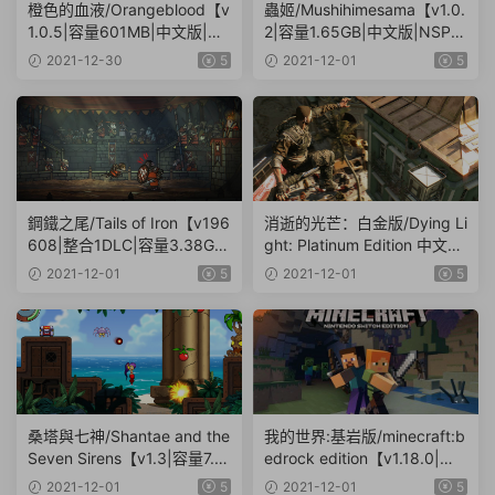
橙色的血液/Orangeblood【v
蟲姬/Mushihimesama【v1.0.
1.0.5|容量601MB|中文版|NS
2|容量1.65GB|中文版|NSP原
P原版+XCI魔改整合版】
版+XCI魔改整合版】
2021-12-30
5
2021-12-01
5
鋼鐵之尾/Tails of Iron【v196
消逝的光芒：白金版/Dying Li
608|整合1DLC|容量3.38GB|
ght: Platinum Edition 中文
中文版|NSP原版+XCI魔改整
【v1.0.3|容量9.5GB|中文版|
2021-12-01
5
2021-12-01
5
合版】
NSP原版】
桑塔與七神/Shantae and the
我的世界:基岩版/minecraft:b
Seven Sirens【v1.3|容量7.4
edrock edition【v1.18.0|容
4GB|中文版|NSP原版+XCI魔
量2.24GB|中文版|NSP原版+
2021-12-01
5
2021-12-01
5