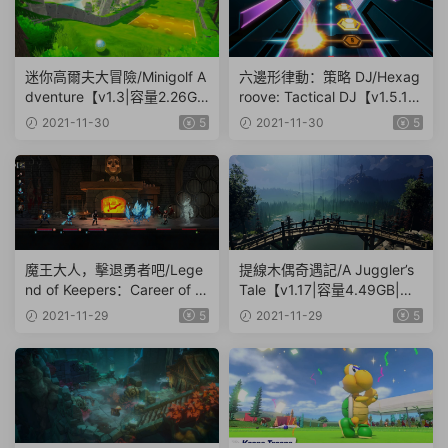
迷你高爾夫大冒險/Minigolf A
六邊形律動：策略 DJ/Hexag
dventure【v1.3|容量2.26GB
roove: Tactical DJ【v1.5.1|
|中文版|NSP原版+XCI魔改整
容量1.91GB|中文版|NSP原版
2021-11-30
5
2021-11-30
5
合版】
+XCI魔改整合版】
魔王大人，擊退勇者吧/Lege
提線木偶奇遇記/A Juggler’s
nd of Keepers：Career of a
Tale【v1.17|容量4.49GB|中
Dungeon Master【v1.2.0|整
文版|NSP原版+XCI魔改整合
2021-11-29
5
2021-11-29
5
合1DLC|容量1.33GB|中文版|
版】
NSP原版+XCI魔改整合版】