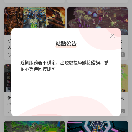
改整合版】
XCI魔改整合版】
聖戰之翼2/Espgaluda II【v1.
狂野之心/The Wild at Heart
站點公告
0.3|容量1.59GB|中文版|NSP
【v1.1.0|容量5.74GB|中文版|
原版+XCI魔改整合版】
NSP原版+XCI魔改整合版】
2021-12-01
5
2021-12-01
5
近期服務器不穩定，出現數據庫鏈接錯誤，請
耐心等待回複即可。
伊甸之路/One Step From Ed
牧場物語：橄榄鎮與希望的大
en【v1.6.2|容量1.69GB|中文
地/STORY OF SEASONS: Pi
版|NSP原版+XCI魔改整合
oneers of Olive Town【v1.1.
2021-12-01
5
2021-11-30
5
版】
0|整合16DLC|容量7.38GB|
中文版|NSP原版+XCI魔改整
合版】