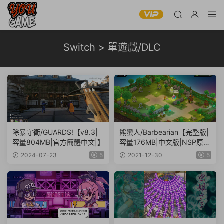
Switch > 單遊戲/DLC
除暴守衛/GUARDS!【v8.3|
熊蠻人/Barbearian【完整版|
容量804MB|官方簡體中文|】
容量176MB|中文版|NSP原版
+XCI魔改整合版】
2024-07-23
5
2021-12-30
5