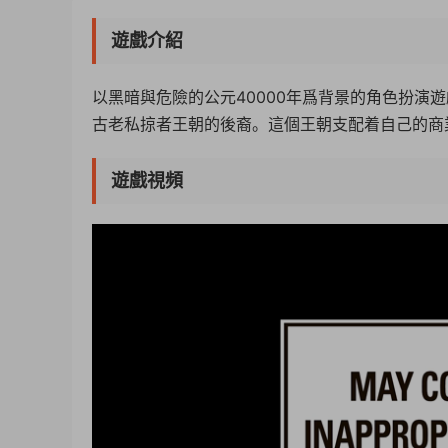
遊戲介紹
以黑暗與危險的公元40000年爲背景的角色扮演
古老私掠者王朝的後裔。這個王朝支配着自己的商
遊戲視頻
50%
75%
100%