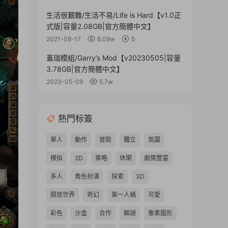
生活很艱難/生活不易/Life is Hard【v1.0正
式版|容量2.08GB|官方簡體中文】
2021-08-17
8.09w
5
蓋瑞模組/Garry’s Mod【v20230505|容量
3.78GB|官方簡體中文】
2023-05-09
5.7w
熱門标簽
單人
動作
冒險
獨立
氛圍
模拟
2D
策略
休閑
劇情豐富
多人
角色扮演
探索
3D
開放世界
奇幻
第一人稱
可愛
彩色
沙盒
合作
解謎
像素圖形