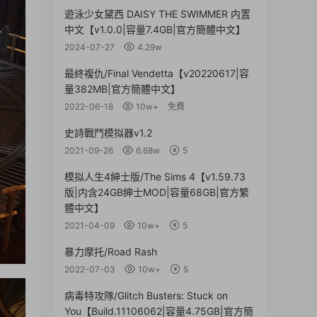
遊泳少女黛西 DAISY THE SWIMMER 内置
中文【v1.0.0|容量7.4GB|官方簡體中文】
2024-07-27
4.29w
最終複仇/Final Vendetta【v20220617|容
量382MB|官方簡體中文】
2022-06-18
10w+
免費
史詩戰鬥模拟器v1.2
2021-09-26
6.68w
5
模拟人生4紳士版/The Sims 4【v1.59.73
版|内含24GB紳士MOD|容量68GB|官方繁
體中文】
2021-04-09
10w+
5
暴力摩托/Road Rash
2022-07-03
10w+
5
病毒特攻隊/Glitch Busters: Stuck on
You【Build.11106062|容量4.75GB|官方簡