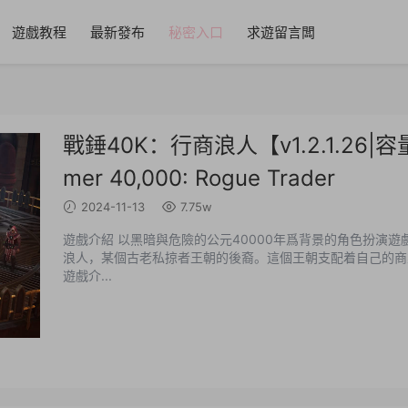
遊戲教程
最新發布
秘密入口
求遊留言闆
戰錘40K：行商浪人【v1.2.1.26|
mer 40,000: Rogue Trader
2024-11-13
7.75w
遊戲介紹 以黑暗與危險的公元40000年爲背景的角色扮演
浪人，某個古老私掠者王朝的後裔。這個王朝支配着自己的商業帝國，
遊戲介...