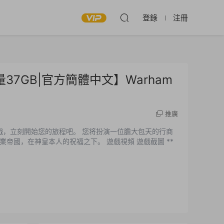
登錄
注冊
容量37GB|官方簡體中文】Warham
推廣
遊戲，立刻開始您的旅程吧。 您将扮演一位膽大包天的行商
在神皇本人的祝福之下。 遊戲視頻 遊戲截圖 **