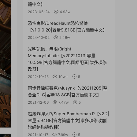
體中文】
2023-05-24
4.93w
恐懼鬼影/DreadHaunt恐怖驚悚
【v1.0.0.20|容量9.81GB|官方簡體中文】
2024-10-02
2.46w
光明記憶：無限/Bright
Memory:Infinite【v20221013|容量
10.5GB|官方簡體中文.國語配音|贈多項修
改器】
2022-10-15
10w+
5
同步音律喵賽克/Musynx【v20211205|整
合全DLC|容量18.8GB|官方簡體中文】
2021-12-06
7.47w
5
超級炸彈人R/Super Bomberman R【v2.2|
容量5.94GB|官方簡體中文|贈多項修改器|
贈網絡聯機教程】
2021-10-17
7.99w
5