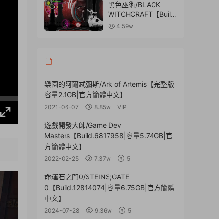
黑色巫術/BLACK
WITCHCRAFT【Build.
10508417|容量
4.59w
1.24GB|官方簡體中
文】
樂園的阿爾忒彌斯/Ark of Artemis【完整版|
容量2.1GB|官方簡體中文】
2021-06-07
8.85w
VIP
遊戲開發大師/Game Dev
Masters【Build.6817958|容量5.74GB|官
方簡體中文】
2022-02-25
7.37w
5
命運石之門0/STEINS;GATE
0【Build.12814074|容量6.75GB|官方簡體
中文】
2024-07-28
9.36w
5