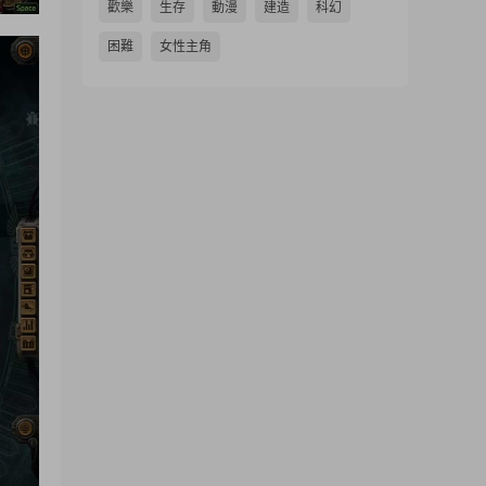
歡樂
生存
動漫
建造
科幻
困難
女性主角