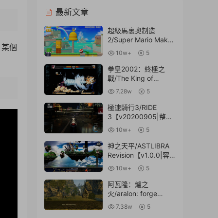
最新文章
超級馬裏奧制造
2/Super Mario Maker
，某個
2【v3.0.1|容量
10w+
5
14.5GB|中文版|NSP
原版+XCI魔改整合
拳皇2002：終極之
版】
戰/The King of
Fighters 2002
7.28w
5
Unlimited
3:58
Match【v2.0|容量
極速騎行3/RIDE
1.49GB|官方日文英
3【v20200905|整合
文】
DLC|容量23.6GB|官
10w+
5
方簡體中文.國語發
音】
神之天平/ASTLIBRA
Revision【v1.0.0|容
量2.48GB|官方簡體中
10w+
5
文】
阿瓦隆：爐之
火/aralon: forge
flame v3.0
7.38w
5