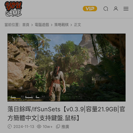
當前位置：
首頁
電腦遊戲
策略戰棋
正文
落日餘晖/IfSunSets【v0.3.9|容量21.9GB|官
方簡體中文|支持鍵盤.鼠标】
2024-11-13
10w+
推廣