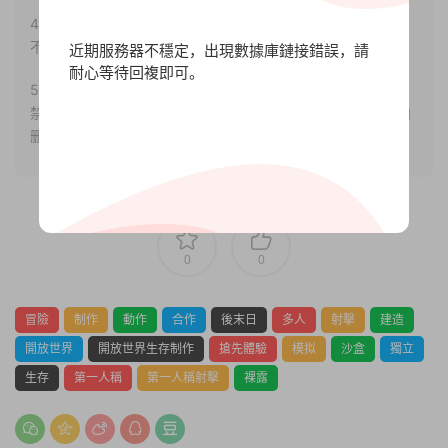
4.本站部分内容均由互聯網收集整理，僅供大家參考、學習，
不存在任何商業目的與商業用途。
近期服務器不穩定，出現數據庫鏈接錯誤，請
耐心等待回複即可。
5.本站提供的所有資源僅供參考學習使用，版權歸原著所有，
禁止下載本站資源參與任何商業和非法行爲，請于24小時之内
删除!
0
0
冒險
制作
動作
合作
後末日
多人
射擊
建造
開放世界
開放世界生存制作
搶先體驗
模拟
沙盒
獨立
生存
第一人稱
第一人稱射擊
裸露