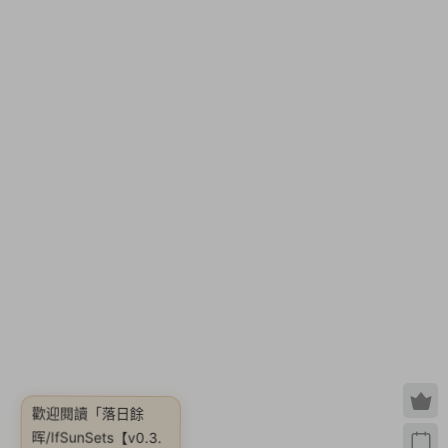
歡迎閱讀
「落日餘
晖/IfSunSets【v0.3.
9|容量21.9GB|官方簡
體中文|支持鍵盤.鼠