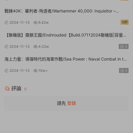
戰錘40K：審判者-殉道者/Warhammer 40,000: Inquisitor –
Martyr【v2.9.4|容量80.1GB|官方簡體中文|支持鍵盤.鼠标.手柄】
VIP
2024-11-13
6.42w
【聯機版】霧鎖王國/Enshrouded【Build.07112024聯機版|容量
39GB|官方簡體中文】
2024-11-13
4.02w
3
海上力量：導彈時代的海軍作戰/Sea Power : Naval Combat in the
Missile Age【v0.1.0.0.14530|容量14.1GB|官方簡體中文|支持鍵盤.
2024-11-13
10w+
5
鼠标】
評論
0
請先
登錄