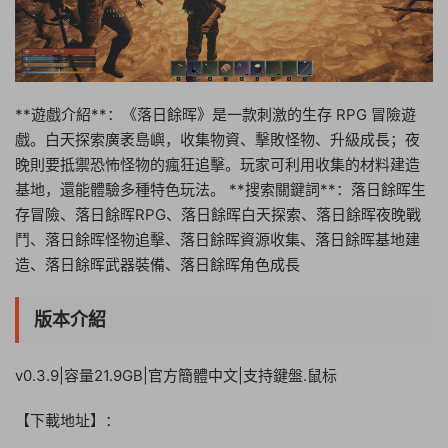
**遊戲介紹**：《落日餘晖》是一款刺激的生存 RPG 冒險遊
戲。白天探索廣袤島嶼，收集物資、擊敗怪物、升級成長；夜
晚則要抵禦恐怖怪物的瘋狂追擊。玩家可利用收集的材料建造
基地，還能體驗多種特色玩法。 **搜索關鍵詞**：落日餘晖生
存冒險、落日餘晖RPG、落日餘晖白天探索、落日餘晖夜晚戰
鬥、落日餘晖怪物追擊、落日餘晖資源收集、落日餘晖基地建
造、落日餘晖武器裝備、落日餘晖角色成長
版本介紹
v0.3.9|容量21.9GB|官方簡體中文|支持鍵盤.鼠标
【下載地址】：