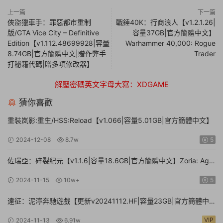
上一篇
下一篇
俠盜獵車手：罪惡都市重制
戰錘40K：行商浪人【v1.2.1.26|
版/GTA Vice City – Definitive
容量37GB|官方簡體中文】
Edition【v1.112.48699928|容量
Warhammer 40,000: Rogue
8.74GB|官方簡體中文|贈作弊手
Trader
打秘籍代碼|贈多項修改器】
解壓密碼英文字母大寫：XDGAME
猜你喜歡
重裝岚影:重生/HSS:Reload【v1.066|容量5.01GB|官方簡體中文】
2024-12-08
8.7w
5
佐瑞亞：碎裂紀元【v1.1.6|容量18.6GB|官方簡體中文】Zoria: Age
of Shattering
2024-11-15
10w+
5
遠征：泥濘奔馳遊戲【更新v20241112.HF|容量23GB|官方簡體中
文】Expeditions: A MudRunner Game
VIP
2024-11-13
6.91w