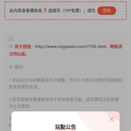
5
此内容查看價格爲
遊戲币（VIP免費），請先
登錄
原文鏈接：
http://www.xdgameo.com/7705.html
，轉載請
注明出處。
聲明：
1.本站部分内容轉載自其它媒體，但并不代表本站贊同其觀點和
對其真實性負責。
2.若您需要商業運營或用于其他商業活動，請您購買正版授權
并合法使用。
3.如果本站有侵犯、不妥之處的資源，請聯系我們。将會第一
時間解決！
站點公告