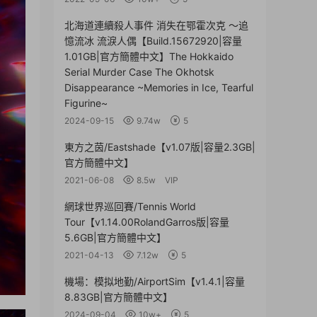
北海道連續殺人事件 消失在鄂霍次克 ～追
憶流冰 流淚人偶【Build.15672920|容量
1.01GB|官方簡體中文】The Hokkaido
Serial Murder Case The Okhotsk
Disappearance ~Memories in Ice, Tearful
Figurine~
2024-09-15
9.74w
5
東方之茵/Eastshade【v1.07版|容量2.3GB|
官方簡體中文】
2021-06-08
8.5w
VIP
網球世界巡回賽/Tennis World
Tour【v1.14.00RolandGarros版|容量
5.6GB|官方簡體中文】
2021-04-13
7.12w
5
機場：模拟地勤/AirportSim【v1.4.1|容量
8.83GB|官方簡體中文】
2024-09-04
10w+
5