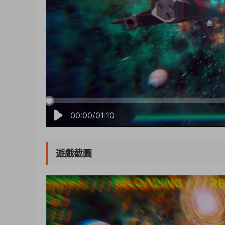
00:00/01:10
遊戲截圖