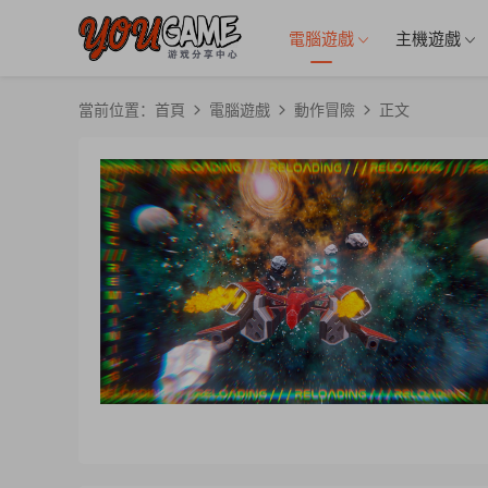
電腦遊戲
主機遊戲
當前位置：
首頁
電腦遊戲
動作冒險
正文