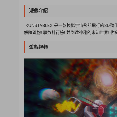
遊戲介紹
《UNSTABLE》是一款模拟宇宙飛船飛行的3D
解障礙物! 擊敗排行榜! 并到達神秘的未知世界!
遊戲視頻
50%
75%
100%