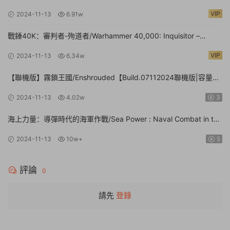
文】Expeditions: A MudRunner Game
VIP
2024-11-13
6.91w
戰錘40K：審判者-殉道者/Warhammer 40,000: Inquisitor –
Martyr【v2.9.4|容量80.1GB|官方簡體中文|支持鍵盤.鼠标.手柄】
VIP
2024-11-13
6.34w
【聯機版】霧鎖王國/Enshrouded【Build.07112024聯機版|容量
39GB|官方簡體中文】
2024-11-13
4.02w
3
海上力量：導彈時代的海軍作戰/Sea Power : Naval Combat in the
Missile Age【v0.1.0.0.14530|容量14.1GB|官方簡體中文|支持鍵盤.
2024-11-13
10w+
5
鼠标】
評論
0
請先
登錄