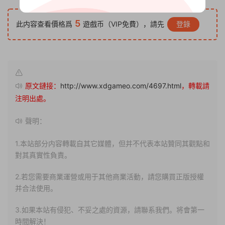
5
此内容查看價格爲
遊戲币（VIP免費），請先
登錄
原文鏈接：
http://www.xdgameo.com/4697.html
，轉載請
注明出處。
聲明：
1.本站部分内容轉載自其它媒體，但并不代表本站贊同其觀點和
對其真實性負責。
2.若您需要商業運營或用于其他商業活動，請您購買正版授權
并合法使用。
3.如果本站有侵犯、不妥之處的資源，請聯系我們。将會第一
時間解決！