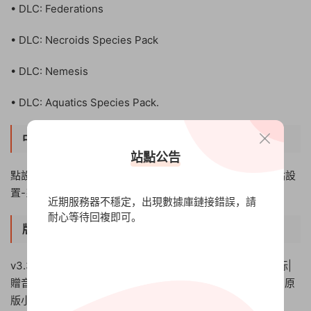
• DLC: Federations
• DLC: Necroids Species Pack
• DLC: Nemesis
• DLC: Aquatics Species Pack.
中文設置
站點公告
點設置(中文設置)-右上角地球(選中文)-(可能要跳過)-然後點設
置-系統-語言-中文
近期服務器不穩定，出現數據庫鏈接錯誤，請
耐心等待回複即可。
版本介紹
v3.3.1|整合全DLC|容量16.9GB|官方簡體中文|支持鍵盤.鼠标|
贈音樂原聲|贈多項修改器|贈滿資源初始存檔|贈原畫壁紙|贈原
版小說|贈藝術書