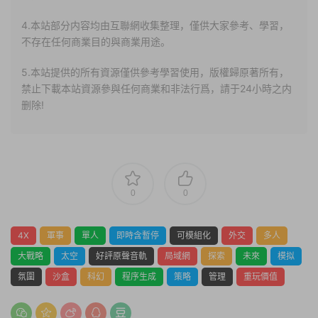
4.本站部分内容均由互聯網收集整理，僅供大家參考、學習，
不存在任何商業目的與商業用途。
5.本站提供的所有資源僅供參考學習使用，版權歸原著所有，
禁止下載本站資源參與任何商業和非法行爲，請于24小時之内
删除!
0
0
4X
軍事
單人
即時含暫停
可模組化
外交
多人
大戰略
太空
好評原聲音軌
局域網
探索
未來
模拟
氛圍
沙盒
科幻
程序生成
策略
管理
重玩價值