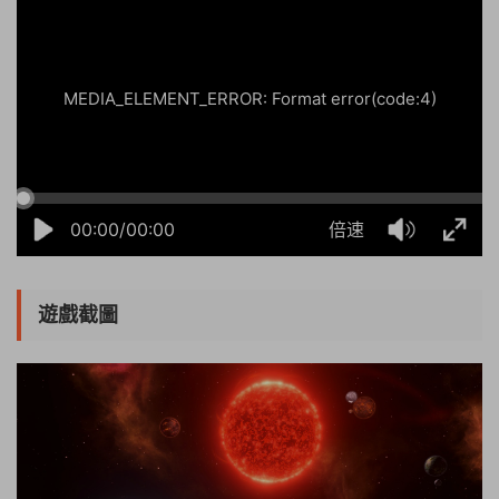
MEDIA_ELEMENT_ERROR: Format error(code:4)
00:00/00:00
倍速
遊戲截圖