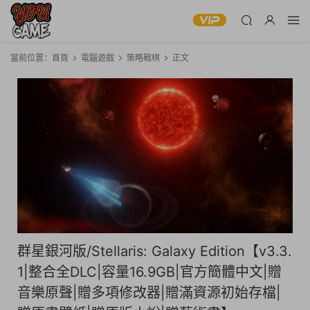
當前位置：
首頁
電腦遊戲
策略戰棋
正文
群星銀河版/Stellaris: Galaxy Edition【v3.3.
1|整合全DLC|容量16.9GB|官方簡體中文|贈
音樂原聲|贈多項修改器|贈滿資源初始存檔|