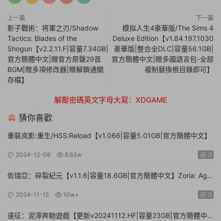
上一篇
下一篇
影子戰術：将軍之刃/Shadow
模拟人生4豪華版/The Sims 4
Tactics: Blades of the
Deluxe Edition【v1.84.197.1030
Shogun【v2.2.11.F|容量7.34GB|
豪華版|整合全DLC|容量56.1GB|
官方簡體中文|贈官方原聲29首
官方簡體中文|贈多國語言包-全部
BGM|贈多項修改器|贈解鎖通關
複制替換根目錄即可】
存檔】
解壓密碼英文字母大寫：XDGAME
猜你喜歡
重裝岚影:重生/HSS:Reload【v1.066|容量5.01GB|官方簡體中文】
2024-12-08
8.63w
5
佐瑞亞：碎裂紀元【v1.1.6|容量18.6GB|官方簡體中文】Zoria: Age
of Shattering
2024-11-15
10w+
5
遠征：泥濘奔馳遊戲【更新v20241112.HF|容量23GB|官方簡體中