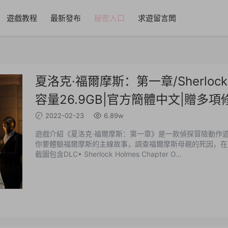
遊戲教程
最新發布
秘密入口
求遊留言闆
夏洛克·福爾摩斯：第一章/Sherlock Ho
容量26.9GB|官方簡體中文|贈多
2022-02-23
6.89w
遊戲介紹《夏洛克·福爾摩斯：第一章》是一款偵探冒險動作
你要體驗福爾摩斯的主線故事，調查福爾摩斯母親的死因，在
截圖包含DLC• Sherlock Holmes Chapter O...