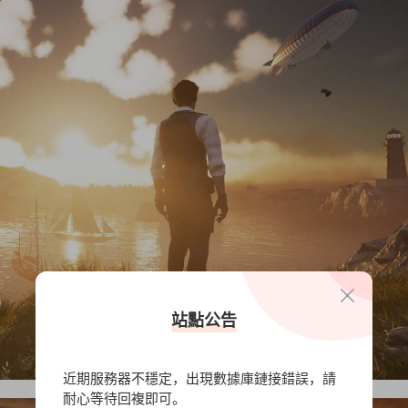
站點公告
近期服務器不穩定，出現數據庫鏈接錯誤，請
耐心等待回複即可。