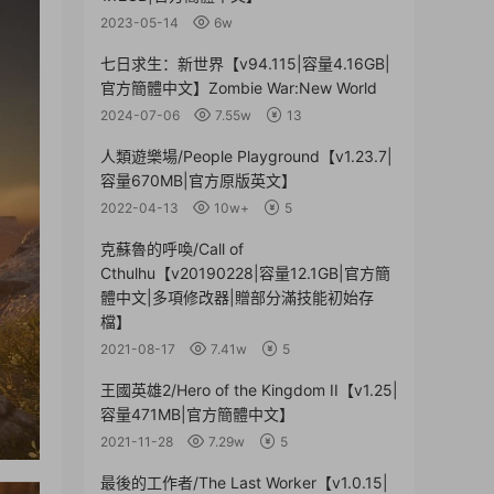
2023-05-14
6w
七日求生：新世界【v94.115|容量4.16GB|
官方簡體中文】Zombie War:New World
2024-07-06
7.55w
13
人類遊樂場/People Playground【v1.23.7|
容量670MB|官方原版英文】
2022-04-13
10w+
5
克蘇魯的呼喚/Call of
Cthulhu【v20190228|容量12.1GB|官方簡
體中文|多項修改器|贈部分滿技能初始存
檔】
2021-08-17
7.41w
5
王國英雄2/Hero of the Kingdom II【v1.25|
容量471MB|官方簡體中文】
2021-11-28
7.29w
5
最後的工作者/The Last Worker【v1.0.15|