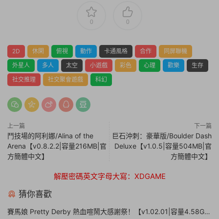
0
0
2D
休閑
俯視
動作
卡通風格
合作
同屏聯機
外星人
多人
太空
小遊戲
彩色
心理
歡樂
生存
社交推理
社交聚會遊戲
科幻
上一篇
下一篇
鬥技場的阿利娜/Alina of the
巨石沖刺：豪華版/Boulder Dash
Arena【v0.8.2.2|容量216MB|官
Deluxe【v1.0.5|容量504MB|官
方簡體中文】
方簡體中文】
解壓密碼英文字母大寫：XDGAME
猜你喜歡
賽馬娘 Pretty Derby 熱血喧鬧大感謝祭！【v1.02.01|容量4.58GB|