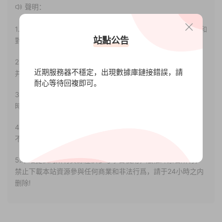
聲明：
1.本站部分内容轉載自其它媒體，但并不代表本站贊同其觀點和
站點公告
對其真實性負責。
2.若您需要商業運營或用于其他商業活動，請您購買正版授權
近期服務器不穩定，出現數據庫鏈接錯誤，請
并合法使用。
耐心等待回複即可。
3.如果本站有侵犯、不妥之處的資源，請聯系我們。将會第一
時間解決！
4.本站部分内容均由互聯網收集整理，僅供大家參考、學習，
不存在任何商業目的與商業用途。
5.本站提供的所有資源僅供參考學習使用，版權歸原著所有，
禁止下載本站資源參與任何商業和非法行爲，請于24小時之内
删除!