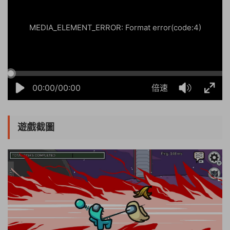
MEDIA_ELEMENT_ERROR: Format error(code:4)
00:00/00:00
倍速
遊戲截圖