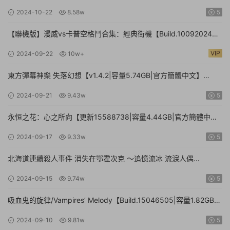
官方簡體中文】Umamusume: Pretty Derby – Party Dash
2024-10-22
8.58w
5
【聯機版】漫威vs卡普空格鬥合集：經典街機【Build.10092024聯
機版|容量3.41GB|官方簡體中文】MARVEL vs. CAPCOM Fighting
VIP
2024-09-22
10w+
Collection: Arcade Classics
東方彈幕神樂 失落幻想【v1.4.2|容量5.74GB|官方簡體中文】
Touhou Danmaku Kagura Phantasia Lost
2024-09-21
9.43w
5
永恒之花：心之所向【更新15588738|容量4.44GB|官方簡體中
文|】Everlasting Flowers – Where there is a will, there is a way
2024-09-17
9.33w
5
北海道連續殺人事件 消失在鄂霍次克 ～追憶流冰 流淚人偶
【Build.15672920|容量1.01GB|官方簡體中文】The Hokkaido
2024-09-15
9.74w
5
Serial Murder Case The Okhotsk Disappearance ~Memories in
Ice, Tearful Figurine~
吸血鬼的旋律/Vampires’ Melody【Build.15046505|容量1.82GB|
官方簡體中文】
2024-09-10
9.81w
5