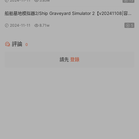
2024-11-11
5.85w
15
船舶墓地模拟器2/Ship Graveyard Simulator 2【v20241108|容量
11.6GB|官方簡體中文|支持鍵盤.鼠标】
2024-11-11
8.71w
5
評論
0
請先
登錄