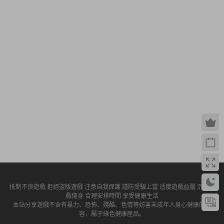
抵制不良遊戲 拒絕盜版遊戲 注意自我保護 謹防受騙上當 适度遊戲益腦 沉迷遊
戲傷身 合理安排時間 享受健康生活
本站分享遊戲不含有暴力、恐怖、殘酷、色情等妨害未成年人身心健康的内
容，屬于綠色健康産品。