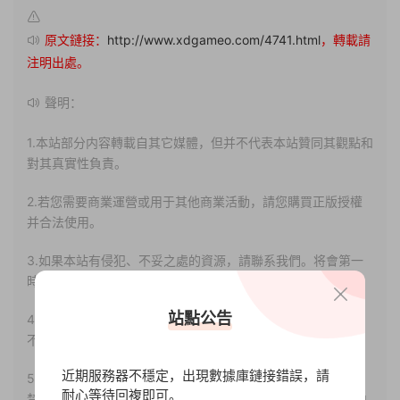
原文鏈接：
http://www.xdgameo.com/4741.html
，轉載請
注明出處。
聲明：
1.本站部分内容轉載自其它媒體，但并不代表本站贊同其觀點和
對其真實性負責。
2.若您需要商業運營或用于其他商業活動，請您購買正版授權
并合法使用。
3.如果本站有侵犯、不妥之處的資源，請聯系我們。将會第一
時間解決！
站點公告
4.本站部分内容均由互聯網收集整理，僅供大家參考、學習，
不存在任何商業目的與商業用途。
近期服務器不穩定，出現數據庫鏈接錯誤，請
5.本站提供的所有資源僅供參考學習使用，版權歸原著所有，
耐心等待回複即可。
禁止下載本站資源參與任何商業和非法行爲，請于24小時之内