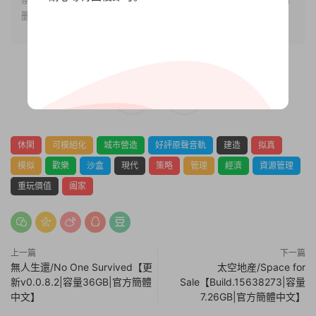
删除!
0
0
休閑
可模組化
城市營造
好評原聲音軌
建造
拟真
模拟
歡樂
沙盒
現代
策略
管理
經濟
資源管理
重玩價值
阖家
上一篇
下一篇
無人生還/No One Survived【更
太空地産/Space for
新v0.0.8.2|容量36GB|官方簡體
Sale【Build.15638273|容量
中文】
7.26GB|官方簡體中文】