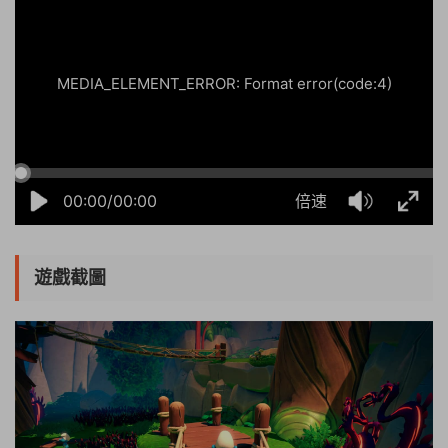
MEDIA_ELEMENT_ERROR: Format error(code:4)
00:00/00:00
倍速
遊戲截圖