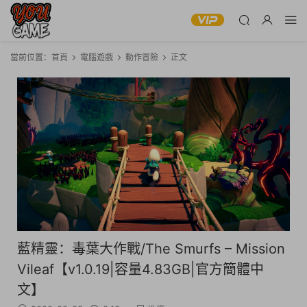
當前位置：
首頁
電腦遊戲
動作冒險
正文
藍精靈：毒葉大作戰/The Smurfs – Mission
Vileaf【v1.0.19|容量4.83GB|官方簡體中
文】