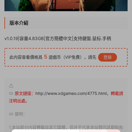
版本介紹
v1.0.19|容量4.83GB|官方簡體中文|支持鍵盤.鼠标.手柄
5
此内容查看價格爲
遊戲币（VIP免費），請先
登錄
原文鏈接：
http://www.xdgameo.com/4775.html
，轉載請
注明出處。
聲明：
1.本站部分内容轉載自其它媒體，但并不代表本站贊同其觀點和