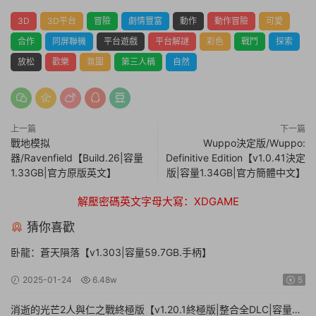
3D
3D平台
冒險
劇情豐富
動作
動作冒險
可愛
合作
同屏聯機
平台遊戲
平台解謎
彩色
戰鬥
探索
放松
歡樂
氛圍
第三人稱
自然
上一篇
下一篇
戰地模拟
Wuppo決定版/Wuppo:
器/Ravenfield【Build.26|容量
Definitive Edition【v1.0.41決定
1.33GB|官方原版英文】
版|容量1.34GB|官方簡體中文】
解壓密碼英文字母大寫：XDGAME
猜你喜歡
卧龍：蒼天隕落【v1.303|容量59.7GB.手柄】
2025-01-24
6.48w
5
消逝的光芒2人與仁之戰終極版【v1.20.1終極版|整合全DLC|容量