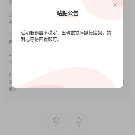
對其真實性負責。
站點公告
2.若您需要商業運營或用于其他商業活動，請您購買正版授權
并合法使用。
近期服務器不穩定，出現數據庫鏈接錯誤，請
3.如果本站有侵犯、不妥之處的資源，請聯系我們。将會第一
耐心等待回複即可。
時間解決！
4.本站部分内容均由互聯網收集整理，僅供大家參考、學習，
不存在任何商業目的與商業用途。
5.本站提供的所有資源僅供參考學習使用，版權歸原著所有，
禁止下載本站資源參與任何商業和非法行爲，請于24小時之内
删除!
0
0