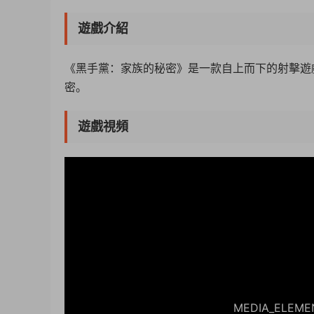
遊戲介紹
《黑手黨：家族的秘密》是一款自上而下的射擊遊戲
密。
遊戲視頻
50%
75%
100%
MEDIA_ELEMENT