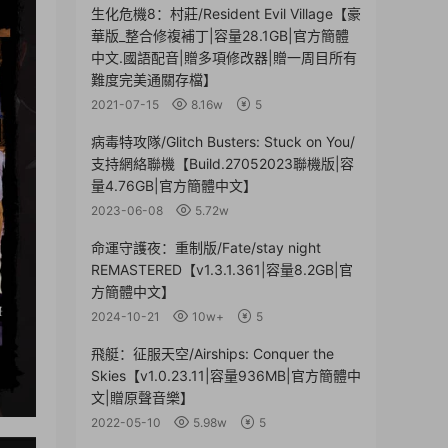
生化危機8：村莊/Resident Evil Village【豪
華版_整合修複補丁|容量28.1GB|官方簡體
中文.國語配音|贈多項修改器|贈一周目所有
難度完美通關存檔】
2021-07-15
8.16w
5
病毒特攻隊/Glitch Busters: Stuck on You/
支持網絡聯機【Build.27052023聯機版|容
量4.76GB|官方簡體中文】
2023-06-08
5.72w
命運守護夜：重制版/Fate/stay night
REMASTERED【v1.3.1.361|容量8.2GB|官
方簡體中文】
2024-10-21
10w+
5
飛艇：征服天空/Airships: Conquer the
Skies【v1.0.23.11|容量936MB|官方簡體中
文|贈原聲音樂】
2022-05-10
5.98w
5