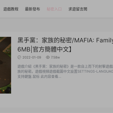
遊戲教程
最新發布
秘密入口
求遊留言闆
黑手黨：家族的秘密/MAFIA: Family’
6MB|官方簡體中文】
2022-01-09
7.58w
遊戲介紹《黑手黨：家族的秘密》是一款自上而下的射擊遊戲。
族的秘密。遊戲視頻遊戲截圖中文設置SETTINGS-LANGUAGE
支持鍵盤.鼠标 此内容查看...