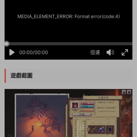
MEDIA_ELEMENT_ERROR: Format error(code:4)
00:00/00:00
倍速
遊戲截圖