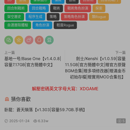
回合制戰術
回合戰略
戰術
戰術角色扮演
探索
架空曆史
程序生成
策略
策略角色扮演
類Rogue
自選曆險體驗
角色扮演
輕度Rogue
上一篇
下一篇
基地一号/Base One【v1.4.0.8|
劍士/Kenshi【v1.0.59|容量
容量7.17GB|官方簡體中文】
11.5GB|官方簡體中文|贈官方原聲
BGM合集|贈多項修改器|贈滿金币
初始存檔|贈實用MOD合集包】
解壓密碼英文字母大寫：XDGAME
猜你喜歡
卧龍：蒼天隕落【v1.303|容量59.7GB.手柄】
2025-01-24
6.33w
5