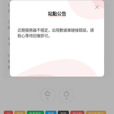
2.若您需要商業運營或用于其他商業活動，請您購買正版授權
并合法使用。
站點公告
3.如果本站有侵犯、不妥之處的資源，請聯系我們。将會第一
時間解決！
近期服務器不穩定，出現數據庫鏈接錯誤，請
耐心等待回複即可。
4.本站部分内容均由互聯網收集整理，僅供大家參考、學習，
不存在任何商業目的與商業用途。
5.本站提供的所有資源僅供參考學習使用，版權歸原著所有，
禁止下載本站資源參與任何商業和非法行爲，請于24小時之内
删除!
0
0
2D
俯視
像素圖形
僵屍
冒險
回合制
回合制戰鬥