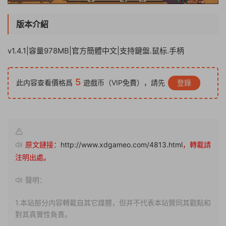
版本介紹
v1.4.1|容量978MB|官方簡體中文|支持鍵盤.鼠标.手柄
5
此内容查看價格爲
遊戲币（VIP免費），請先
登錄
原文鏈接：
http://www.xdgameo.com/4813.html
，轉載請
注明出處。
聲明：
1.本站部分内容轉載自其它媒體，但并不代表本站贊同其觀點和
對其真實性負責。