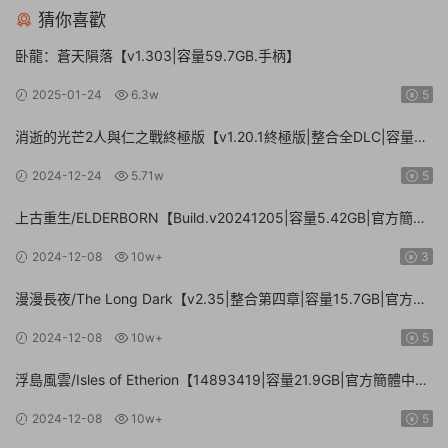
猜你喜歡
卧龍：蒼天隕落【v1.303|容量59.7GB.手柄】
2025-01-24
6.3w
5
消逝的光芒2人與仁之戰終極版【v1.20.1終極版|整合全DLC|容量
71.3GB.手柄|贈多項修改器】
2024-12-24
5.71w
5
上古重生/ELDERBORN【Build.v20241205|容量5.42GB|官方簡體
中文】
2024-12-08
10w+
3
漫漫長夜/The Long Dark【v2.35|整合第四章|容量15.7GB|官方簡
體中文】
2024-12-08
10w+
5
浮島風雲/Isles of Etherion【14893419|容量21.9GB|官方簡體中
文】
2024-12-08
10w+
5