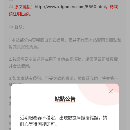
原文鏈接：
http://www.xdgameo.com/5550.html
，轉載
請注明出處。
聲明：
1.本站部分内容轉載自其它媒體，但并不代表本站贊同其觀點和
對其真實性負責。
2.若您需要商業運營或用于其他商業活動，請您購買正版授權
并合法使用。
3.如果本站有侵犯、不妥之處的資源，請聯系我們。将會第一
時間解決！
4.本站部分内容均由互聯網收集整理，僅供大家參考、學習，
站點公告
不存在任何商業目的與商業用途。
5.本站提供的所有資源僅供參考學習使用，版權歸原著所有，
近期服務器不穩定，出現數據庫鏈接錯誤，請
禁止下載本站資源參與任何商業和非法行爲，請于24小時之内
耐心等待回複即可。
删除!