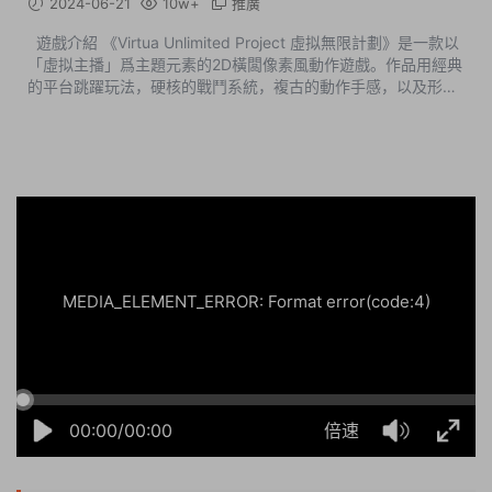
2024-06-21
10w+
推廣
遊戲介紹 《Virtua Unlimited Project 虛拟無限計劃》是一款以
「虛拟主播」爲主題元素的2D橫闆像素風動作遊戲。作品用經典
的平台跳躍玩法，硬核的戰鬥系統，複古的動作手感，以及形形
色色的虛拟主播們，構建出屬于「虛拟主播」們的主題世界。玩
家将以虛...
04:53:18
50%
75%
100%
MEDIA_ELEMENT_ERROR: Format error(code:4)
00:00/00:00
倍速