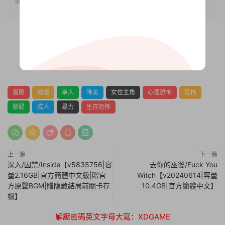
0
0
冒險
動漫
單人
唯美
女性主角
心理恐怖
恐怖
懸疑
成人
暴力
生存恐怖
上一篇
下一篇
深入/囚禁/Inside【v5835756|容
去你的巫婆/Fuck You
量2.16GB|官方簡體中文版|贈官
Witch【v20240614|容量
方原聲BGM|贈隐藏結局前關卡存
10.4GB|官方簡體中文】
檔】
解壓密碼英文字母大寫：XDGAME