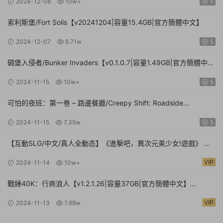
2024-12-08
10w+
5
索利斯堡/Fort Solis【v20241204|容量15.4GB|官方簡體中文】
2024-12-07
6.71w
5
碉堡入侵者/Bunker Invaders【v0.1.0.7|容量1.49GB|官方簡體中
文|支持鍵盤.鼠标.手柄】
2024-11-15
10w+
5
可怕的夜班：第一卷 – 路邊餐廳/Creepy Shift: Roadside
Diner【Build.16224943|容量3.35GB|官方簡體中文】
2024-11-15
7.35w
5
【互動SLG/中文/真人全動态】《進擊吧，異次元美少女!遊戲》 官
方中文硬盤版【24G/新作/中文配音】
VIP
2024-11-14
10w+
戰錘40K：行商浪人【v1.2.1.26|容量37GB|官方簡體中文】
Warhammer 40,000: Rogue Trader
VIP
2024-11-13
7.69w