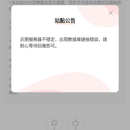
1.本站部分内容轉載自其它媒體，但并不代表本站贊同其觀點和
對其真實性負責。
站點公告
2.若您需要商業運營或用于其他商業活動，請您購買正版授權
并合法使用。
近期服務器不穩定，出現數據庫鏈接錯誤，請
3.如果本站有侵犯、不妥之處的資源，請聯系我們。将會第一
耐心等待回複即可。
時間解決！
4.本站部分内容均由互聯網收集整理，僅供大家參考、學習，
不存在任何商業目的與商業用途。
5.本站提供的所有資源僅供參考學習使用，版權歸原著所有，
禁止下載本站資源參與任何商業和非法行爲，請于24小時之内
删除!
0
0