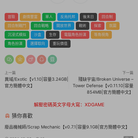
冒險
劇情豐富
單人
反烏托邦
後末日
回合制
回合制戰鬥
回合戰略
開放世界
戰術
探索
氛圍
沉浸式模拟
沙盒
生存
電腦角色扮演
等角視角
角色扮演
選擇取向
重玩價值
上一篇
下一篇
異域/Exotic【v1.10|容量3.24GB|
殘缺宇宙/Broken Universe –
官方簡體中文】
Tower Defense【v0.11.10|容量
854MB|官方簡體中文】
解壓密碼英文字母大寫：XDGAME
猜你喜歡
廢品機械師/Scrap Mechanic【v0.7.1|容量9.1GB|官方簡體中文】