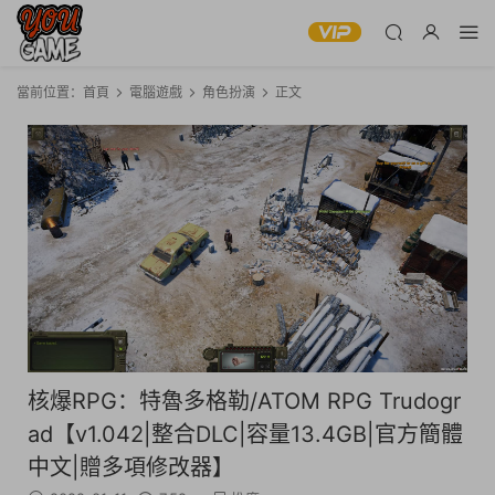
當前位置：
首頁
電腦遊戲
角色扮演
正文
核爆RPG：特魯多格勒/ATOM RPG Trudogr
ad【v1.042|整合DLC|容量13.4GB|官方簡體
中文|贈多項修改器】