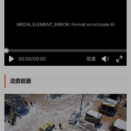
MEDIA_ELEMENT_ERROR: Format error(code:4)
00:00/00:00
倍速
遊戲截圖