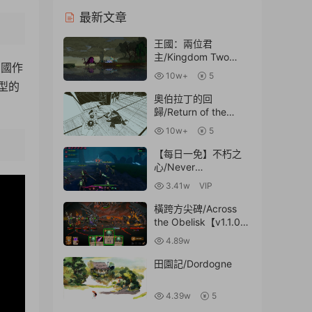
最新文章
王國：兩位君
主/Kingdom Two
帝國作
Crowns【v1.1.16|整合
10w+
5
北歐之地DLC|容量
型的
1.33GB|官方簡體中
奧伯拉丁的回
文|贈官方原聲40首
歸/Return of the
BGM|贈多項修改器|贈
Obra Dinn【v1.2.120|
10w+
5
滿金币.鑽石.序章建築
容量2.04GB|官方簡體
滿級初始存檔】
中文】
【每日一免】不朽之
3:37
心/Never
Mourn【Build.16208
3.41w
VIP
994.E|容量4.34GB|
官方簡體中文】
橫跨方尖碑/Across
the Obelisk【v1.1.08|
容量1.57GB|官方簡體
4.89w
中文】
田園記/Dordogne
4.39w
5