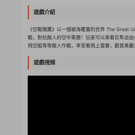
遊戲介紹
《空戰獵鷹》以一個被海覆蓋的世界 The Great U
戰，對抗敵人的空中軍團！玩家可以乘着巨隼自由
飛空艇等等敵人作戰，享受着飛上雲層，觀賞美麗
遊戲視頻
50%
75%
100%