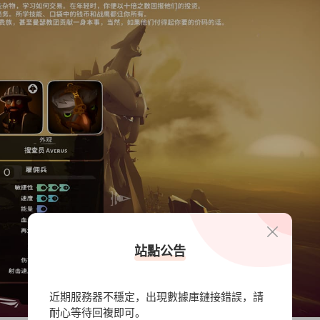
站點公告
近期服務器不穩定，出現數據庫鏈接錯誤，請
耐心等待回複即可。