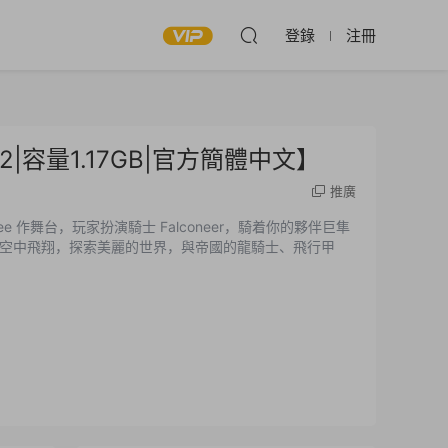
登錄
注冊
32.2|容量1.17GB|官方簡體中文】
推廣
ee 作舞台，玩家扮演騎士 Falconeer，騎着你的夥伴巨隼
空中飛翔，探索美麗的世界，與帝國的龍騎士、飛行甲