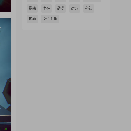
歡樂
生存
動漫
建造
科幻
困難
女性主角