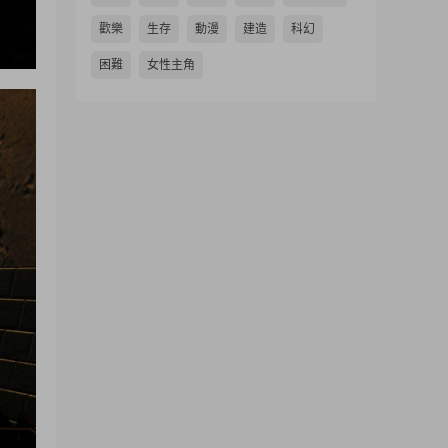
歡樂
生存
動漫
建造
科幻
困難
女性主角