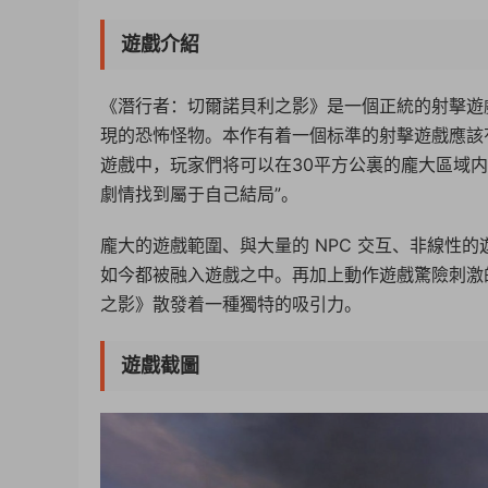
遊戲介紹
《潛行者：切爾諾貝利之影》是一個正統的射擊遊
現的恐怖怪物。本作有着一個标準的射擊遊戲應該
遊戲中，玩家們将可以在30平方公裏的龐大區域
劇情找到屬于自己結局”。
龐大的遊戲範圍、與大量的 NPC 交互、非線性
如今都被融入遊戲之中。再加上動作遊戲驚險刺激
之影》散發着一種獨特的吸引力。
遊戲截圖