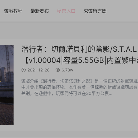
遊戲教程
最新發布
秘密入口
求遊留言闆
潛行者：切爾諾貝利的陰影/S.T.A.L.K.E.
【v1.00004|容量5.55GB|内置繁
2021-12-28
6.73w
遊戲介紹《潛行者：切爾諾貝利之影》是一個正統的射擊遊戲
中才會出現的恐怖怪物。本作有着一個标準的射擊遊戲應該有
差别，在遊戲中，玩家們将可以在30平方公裏...