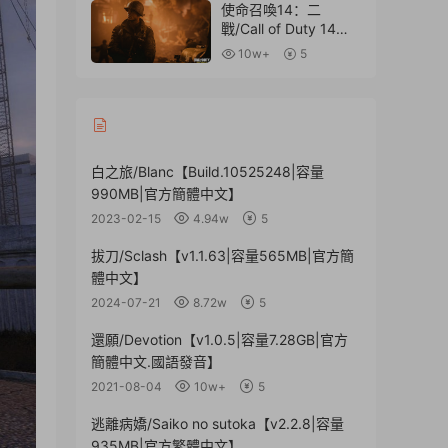
使命召喚14：二
戰/Call of Duty 14：
WWII【v1.25.224493
10w+
5
7|整合暗影戰争|集成
單人戰役.BOT多人遊
戲.僵屍模式|容量
69GB|贈多項修改器
(戰役)|贈老兵難度通
關存檔(戰役)|贈局域
白之旅/Blanc【Build.10525248|容量
網聯機教程】
990MB|官方簡體中文】
2023-02-15
4.94w
5
拔刀/Sclash【v1.1.63|容量565MB|官方簡
體中文】
2024-07-21
8.72w
5
還願/Devotion【v1.0.5|容量7.28GB|官方
簡體中文.國語發音】
2021-08-04
10w+
5
逃離病嬌/Saiko no sutoka【v2.2.8|容量
935MB|官方繁體中文】