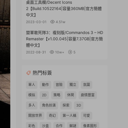
桌面工具欄/Decent Icons
2【Build.10522164|容量360MB|官方簡體
中文】
2023-03-01
4.51w
盟軍敢死隊3：複刻版/Commandos 3 – HD
Remaster【v1.00.045|容量7.37GB|官方簡
體中文】
2022-08-31
10w+
5
熱門标簽
單人
動作
冒險
獨立
氛圍
模拟
2D
策略
休閑
劇情豐富
多人
角色扮演
探索
3D
開放世界
奇幻
第一人稱
可愛
彩色
沙盒
合作
解謎
像素圖形