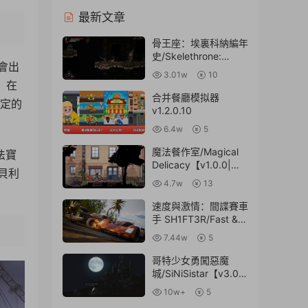
最新文章
骨王座：埃裏科納編年
史/Skelethrone:
會出
The【v1.3.2.0|容量
3.01w
10
1.81GB|官方簡體中
，在
文】
合并餐廳模拟器
固定的
v1.2.0.10
6.4w
5
魔法餐作室/Magical
法寶
Delicacy【v1.0.0|容
貝利
量911MB|官方簡體中
4.7w
13
文】
速度與激情：間諜賽車
手 SH1FT3R/Fast &
Furious: Spy Racers
7.44w
5
Rise of
Sh1ft3r【v20220514
哥特少女勇闖惡魔
|容量2.5GB|官方簡體
城/SiNiSistar【v3.0.0
中文】
|容量373MB|官方簡
10w+
5
體中文】