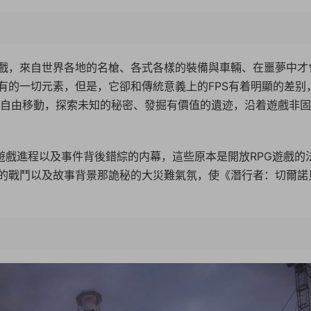
戲，來自世界各地的名槍、各式各樣的裝備與車輛、在噩夢中才
有的一切元素，但是，它卻和傳統意義上的FPS有着明顯的差别
内自由移動，探索未知的秘密、發掘有價值的遺迹，沿着遊戲非
的遊戲進程以及事件背後錯綜的内幕，這些原本是開放RPG遊戲的
的戰鬥以及故事背景那詭秘的大災難氣氛，使《潛行者：切爾諾