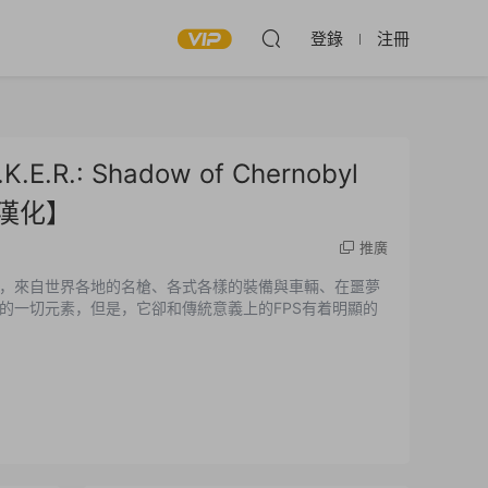
登錄
注冊
R.: Shadow of Chernobyl
中漢化】
推廣
，來自世界各地的名槍、各式各樣的裝備與車輛、在噩夢
的一切元素，但是，它卻和傳統意義上的FPS有着明顯的