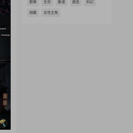
歡樂
生存
動漫
建造
科幻
困難
女性主角