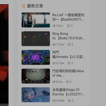
最新文章
Re:LieF 〜獻給親愛的
你〜【Build6290714|
容量4.7GB|官方簡體
10w+
5
中文】
Bing Bong
XL【Build.7537826|
容量162MB|官方簡體
7.23w
5
中文】
阿門
羅/Armello【v2.2|容
量2.89GB|官方簡體中
6.79w
5
文】
鬥技場的阿利娜/Alina
of the
Arena【v0.8.2.2|容量
8.2w
5
216MB|官方簡體中
文】
永恒邊緣/Edge Of
Eternity【v20221110|
整合DLC|容量
6.46w
5
20.2GB|官方簡體中