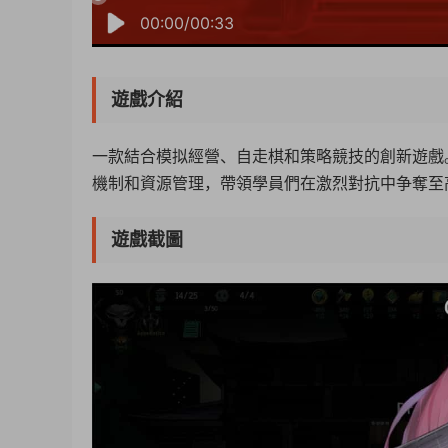
00:00/00:33
遊戲介紹
一款結合模拟經營、自走棋和策略競技的創新遊戲。玩
機制和資源管理，帶領學員們在激烈對抗中争奪至
遊戲截圖