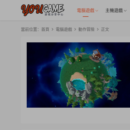
電腦遊戲
主機遊戲
當前位置：
首頁
電腦遊戲
動作冒險
正文