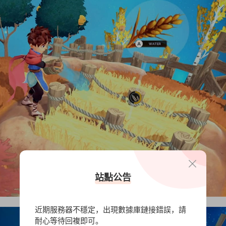
站點公告
近期服務器不穩定，出現數據庫鏈接錯誤，請
耐心等待回複即可。