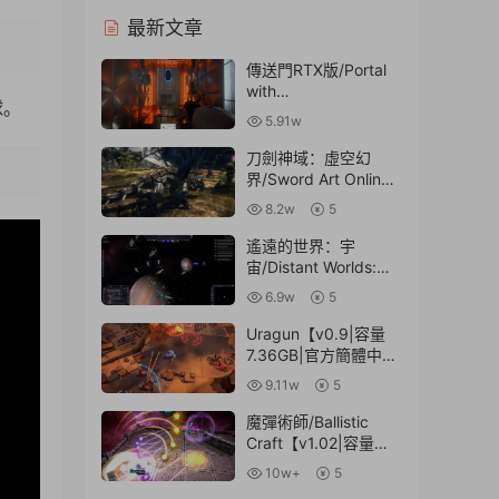
最新文章
傳送門RTX版/Portal
with
球。
RTX【Build.1010089
5.91w
6|容量23.7GB|官方簡
體中文】
刀劍神域：虛空幻
界/Sword Art Online:
8:09
Hollow
8.2w
5
Realization【v1.00|容
量41GB|官方繁體中
遙遠的世界：宇
文|贈多項修改器|贈主
宙/Distant Worlds:
線全神器存檔】
Universe【v1.9.5.10|
6.9w
5
容量1.08GB|内置簡中
漢化】
Uragun【v0.9|容量
7.36GB|官方簡體中
文】
9.11w
5
魔彈術師/Ballistic
Craft【v1.02|容量
503MB|官方簡體中
10w+
5
文】