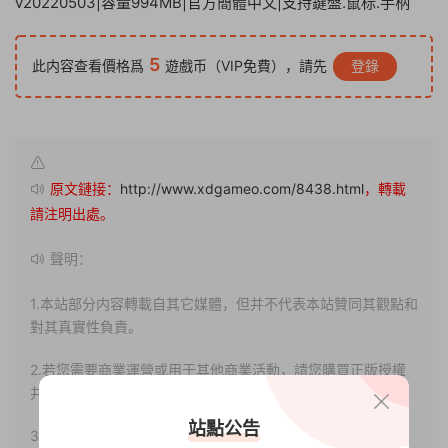
v20220503|容量994MB|官方簡體中文|支持鍵盤.鼠标.手柄
5
此内容查看價格爲
遊戲币（VIP免費），請先
登錄
原文鏈接：
http://www.xdgameo.com/8438.html
，轉載
請注明出處。
聲明：
1.本站部分内容轉載自其它媒體，但并不代表本站贊同其觀點和
對其真實性負責。
2.若您需要商業運營或用于其他商業活動，請您購買正版授權
并合法使用。
站點公告
3.如果本站有侵犯、不妥之處的資源，請聯系我們。将會第一