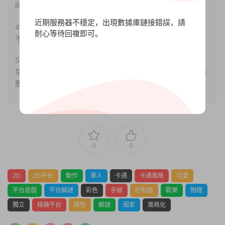
時間解決！
近期服務器不穩定，出現數據庫鏈接錯誤，請
4.本站部分内容均由互聯網收集整理，僅供大家參考、學習，
耐心等待回複即可。
不存在任何商業目的與商業用途。
5.本站提供的所有資源僅供參考學習使用，版權歸原著所有，
禁止下載本站資源參與任何商業和非法行爲，請于24小時之内
删除!
0
0
2D
2D平台
動作
單人
卡通
卡通風格
可愛
平台遊戲
平台解謎
彩色
手繪
控制器
歡樂
物理
獨立
精确平台
線性
解謎
阖家
風格化