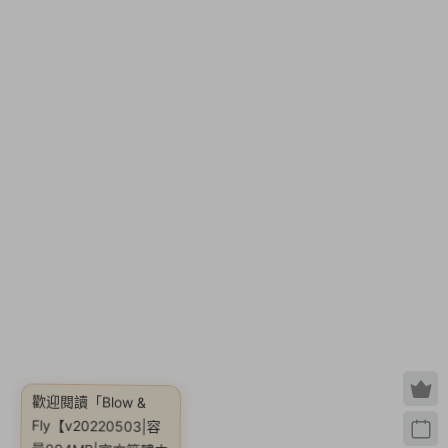
歡迎閱讀
「Blow &
Fly【v20220503|容
量994MB|官方簡體中