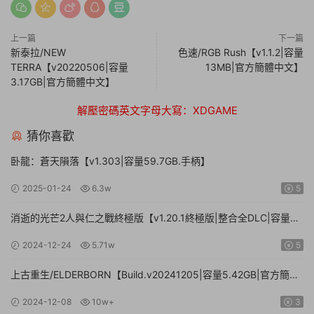
上一篇
下一篇
新泰拉/NEW
色速/RGB Rush【v1.1.2|容量
TERRA【v20220506|容量
13MB|官方簡體中文】
3.17GB|官方簡體中文】
解壓密碼英文字母大寫：XDGAME
猜你喜歡
卧龍：蒼天隕落【v1.303|容量59.7GB.手柄】
2025-01-24
6.3w
5
消逝的光芒2人與仁之戰終極版【v1.20.1終極版|整合全DLC|容量
71.3GB.手柄|贈多項修改器】
2024-12-24
5.71w
5
上古重生/ELDERBORN【Build.v20241205|容量5.42GB|官方簡體
中文】
2024-12-08
10w+
3