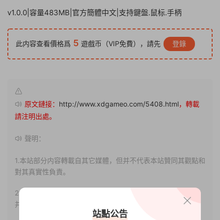
v1.0.0|容量483MB|官方簡體中文|支持鍵盤.鼠标.手柄
5
此内容查看價格爲
遊戲币（VIP免費），請先
登錄
原文鏈接：
http://www.xdgameo.com/5408.html
，轉載
請注明出處。
聲明：
1.本站部分内容轉載自其它媒體，但并不代表本站贊同其觀點和
對其真實性負責。
2.若您需要商業運營或用于其他商業活動，請您購買正版授權
并合法使用。
站點公告