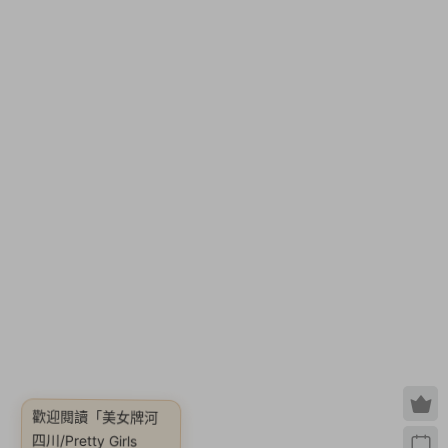
歡迎閱讀
「美女牌河
四川/Pretty Girls
Rivers (Shisen-Sho)
483MB|官方簡體中