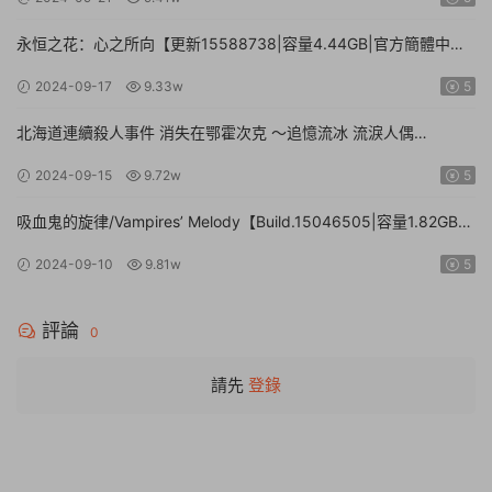
永恒之花：心之所向【更新15588738|容量4.44GB|官方簡體中
文|】Everlasting Flowers – Where there is a will, there is a way
2024-09-17
9.33w
5
北海道連續殺人事件 消失在鄂霍次克 ～追憶流冰 流淚人偶
【Build.15672920|容量1.01GB|官方簡體中文】The Hokkaido
2024-09-15
9.72w
5
Serial Murder Case The Okhotsk Disappearance ~Memories in
Ice, Tearful Figurine~
吸血鬼的旋律/Vampires’ Melody【Build.15046505|容量1.82GB|
官方簡體中文】
2024-09-10
9.81w
5
評論
0
請先
登錄