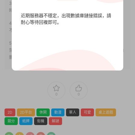
3.如果本站有侵犯、不妥之處的資源，請聯系我們。将會第一
時間解決！
近期服務器不穩定，出現數據庫鏈接錯誤，請
耐心等待回複即可。
4.本站部分内容均由互聯網收集整理，僅供大家參考、學習，
不存在任何商業目的與商業用途。
5.本站提供的所有資源僅供參考學習使用，版權歸原著所有，
禁止下載本站資源參與任何商業和非法行爲，請于24小時之内
删除!
0
0
2D
2D平台
休閑
動漫
單人
可愛
桌上遊戲
競分
紙牌
街機
解謎