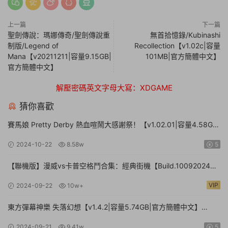
上一篇
下一篇
聖劍傳說：瑪娜傳奇/聖劍傳說重
無首拾憶錄/Kubinashi
制版/Legend of
Recollection【v1.02c|容量
Mana【v20211211|容量9.15GB|
101MB|官方簡體中文】
官方簡體中文】
解壓密碼英文字母大寫：XDGAME
猜你喜歡
賽馬娘 Pretty Derby 熱血喧鬧大感謝祭！【v1.02.01|容量4.58GB|
官方簡體中文】Umamusume: Pretty Derby – Party Dash
2024-10-22
8.58w
5
【聯機版】漫威vs卡普空格鬥合集：經典街機【Build.10092024聯
機版|容量3.41GB|官方簡體中文】MARVEL vs. CAPCOM Fighting
VIP
2024-09-22
10w+
Collection: Arcade Classics
東方彈幕神樂 失落幻想【v1.4.2|容量5.74GB|官方簡體中文】
Touhou Danmaku Kagura Phantasia Lost
2024-09-21
9.41w
5