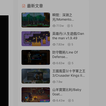
最新文章
0:45
瞬間：深淵之
光/Momento
Temporis: Light from
7.13w
5
the Deep【v1.2.2|容
量19MB|官方簡體中
英雄丹/人生遊戲/Dan
文】
the man v1.9.49
7.83w
5
防守戰術/Line Of
Defense
Tactics【v1.01|容量
6.63w
5
800MB|内置LAMO簡
中漢化|贈多項修改
王國風雲3/十字軍之王
器】
3/Crusader Kings III/
支持網絡聯機【v1.8.2
7.9w
聯機版|集成DLCs|容
量8.6GB|官方簡體中
山羊寶寶比利/Baby
文】
Goat
Billy【v20220429|容
6.43w
5
量757MB|官方簡體中