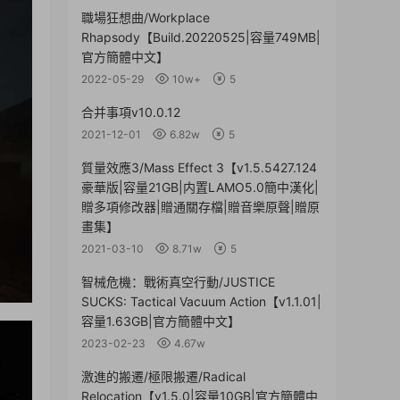
職場狂想曲/Workplace
Rhapsody【Build.20220525|容量749MB|
官方簡體中文】
2022-05-29
10w+
5
合并事項v10.0.12
2021-12-01
6.82w
5
質量效應3/Mass Effect 3【v1.5.5427.124
豪華版|容量21GB|内置LAMO5.0簡中漢化|
贈多項修改器|贈通關存檔|贈音樂原聲|贈原
畫集】
2021-03-10
8.71w
5
智械危機：戰術真空行動/JUSTICE
SUCKS: Tactical Vacuum Action【v1.1.01|
容量1.63GB|官方簡體中文】
2023-02-23
4.67w
激進的搬遷/極限搬遷/Radical
Relocation【v1.5.0|容量10GB|官方簡體中