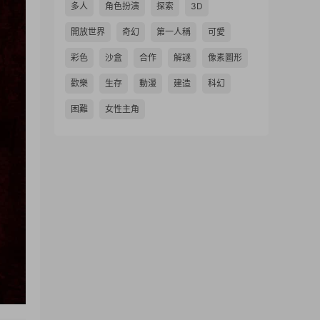
多人
角色扮演
探索
3D
開放世界
奇幻
第一人稱
可愛
彩色
沙盒
合作
解謎
像素圖形
歡樂
生存
動漫
建造
科幻
困難
女性主角