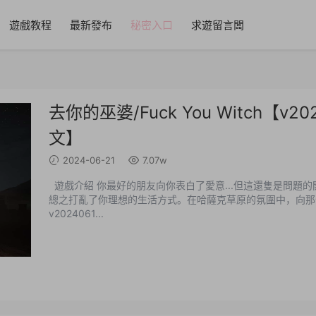
遊戲教程
最新發布
秘密入口
求遊留言闆
去你的巫婆/Fuck You Witch【v2
文】
2024-06-21
7.07w
遊戲介紹 你最好的朋友向你表白了愛意...但這還隻是問題的開始。你開始産生幻覺，這些幻覺幹擾你的睡眠和飲食，
總之打亂了你理想的生活方式。在哈薩克草原的氛圍中，向那位巫婆
v2024061...