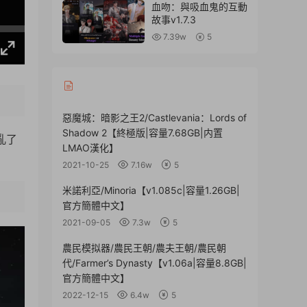
文】
血吻：與吸血鬼的互動
故事v1.7.3
7.39w
5
惡魔城：暗影之王2/Castlevania：Lords of
Shadow 2【終極版|容量7.68GB|内置
亂了
LMAO漢化】
2021-10-25
7.16w
5
米諾利亞/Minoria【v1.085c|容量1.26GB|
官方簡體中文】
2021-09-05
7.3w
5
農民模拟器/農民王朝/農夫王朝/農民朝
代/Farmer’s Dynasty【v1.06a|容量8.8GB|
官方簡體中文】
2022-12-15
6.4w
5