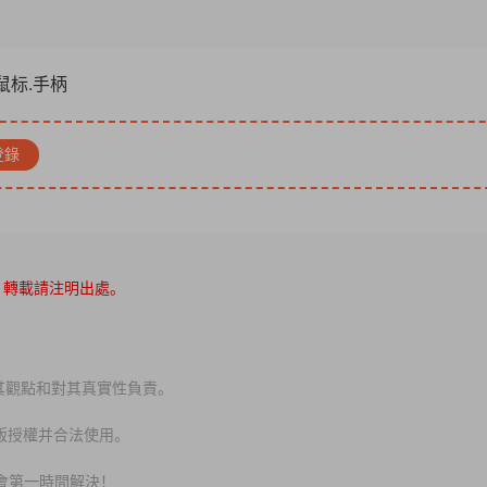
.鼠标.手柄
登錄
，轉載請注明出處。
其觀點和對其真實性負責。
版授權并合法使用。
會第一時間解決！