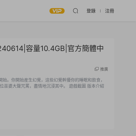
登錄
注冊
0240614|容量10.4GB|官方簡體中
推廣
大聲咒罵，盡情地沉浸其中。 遊戲截圖 版本介紹