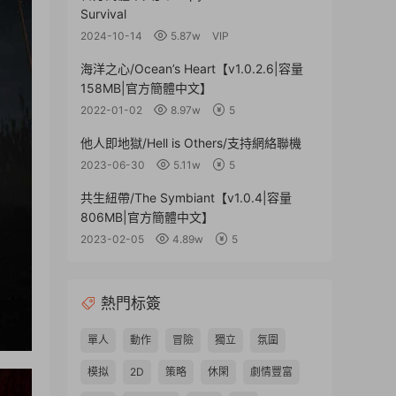
Survival
2024-10-14
5.87w
VIP
海洋之心/Ocean’s Heart【v1.0.2.6|容量
158MB|官方簡體中文】
2022-01-02
8.97w
5
他人即地獄/Hell is Others/支持網絡聯機
2023-06-30
5.11w
5
共生紐帶/The Symbiant【v1.0.4|容量
806MB|官方簡體中文】
2023-02-05
4.89w
5
熱門标簽
單人
動作
冒險
獨立
氛圍
模拟
2D
策略
休閑
劇情豐富