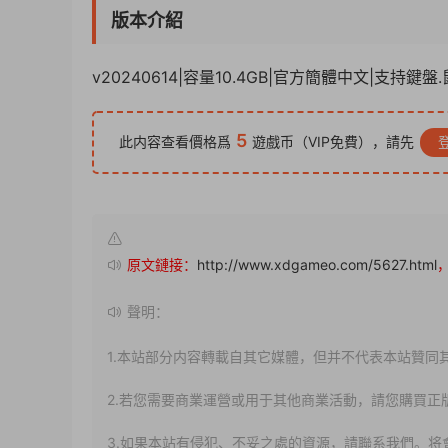
版本介紹
v20240614|容量10.4GB|官方簡體中文|支持鍵盤
5
此内容查看價格爲
遊戲币（VIP免費），請先
原文鏈接：
http://www.xdgameo.com/5627.html
聲明：
1.本站部分内容轉載自其它媒體，但并不代表本站贊同
2.若您需要商業運營或用于其他商業活動，請您購買正
3.如果本站有侵犯、不妥之處的資源，請聯系我們。将