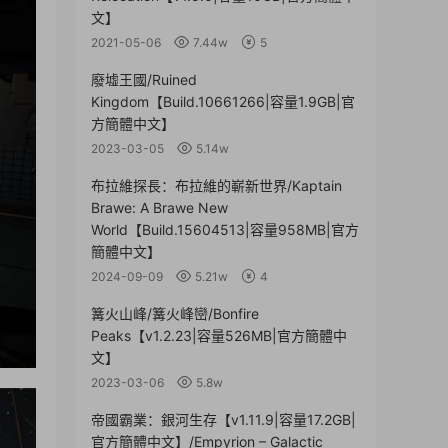
文】
2021-05-06
7.44w
5
廢墟王國/Ruined
Kingdom【Build.10661266|容量1.9GB|官
方簡體中文】
2023-03-05
5.14w
布拉維探長：布拉維的嶄新世界/Kaptain
Brawe: A Brawe New
World【Build.15604513|容量958MB|官方
簡體中文】
2024-09-09
5.21w
4
篝火山峰/篝火峰巒/Bonfire
Peaks【v1.2.23|容量526MB|官方簡體中
文】
2023-03-06
5.8w
帝國霸業：銀河生存【v1.11.9|容量17.2GB|
官方簡體中文】/Empyrion – Galactic