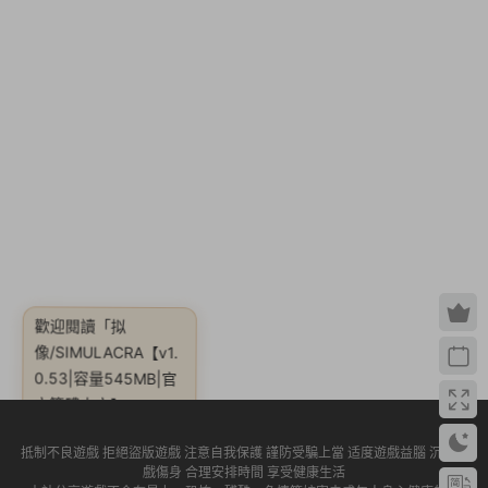
歡迎閱讀
「拟
像/SIMULACRA【v1.
0.53|容量545MB|官
方簡體中文】」
抵制不良遊戲 拒絕盜版遊戲 注意自我保護 謹防受騙上當 适度遊戲益腦 沉迷遊
戲傷身 合理安排時間 享受健康生活