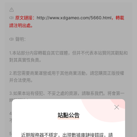
原文鏈接：
http://www.xdgameo.com/5660.html
，轉載
請注明出處。
聲明：
1.本站部分内容轉載自其它媒體，但并不代表本站贊同其觀點和
對其真實性負責。
2.若您需要商業運營或用于其他商業活動，請您購買正版授權
并合法使用。
3.如果本站有侵犯、不妥之處的資源，請聯系我們。将會第一
時間解決！
4.本站部分内容均由互聯網收集整理，僅供大家參考、學習，
站點公告
不存在任何商業目的與商業用途。
5.本站提供的所有資源僅供參考學習使用，版權歸原著所有，
近期服務器不穩定，出現數據庫鏈接錯誤，請