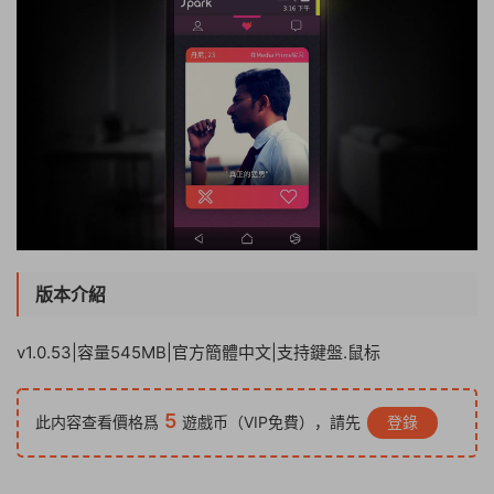
版本介紹
v1.0.53|容量545MB|官方簡體中文|支持鍵盤.鼠标
5
此内容查看價格爲
遊戲币（VIP免費），請先
登錄