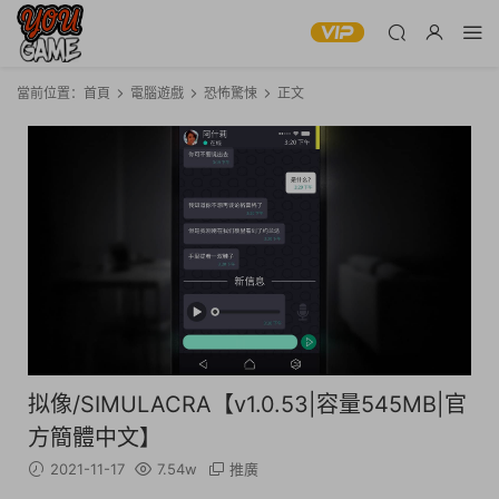
當前位置：
首頁
電腦遊戲
恐怖驚悚
正文
拟像/SIMULACRA【v1.0.53|容量545MB|官
方簡體中文】
2021-11-17
7.54w
推廣