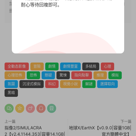
禁止下載本站資源參與任何商業和非法行爲，請于24小時之内
耐心等待回複即可。
删除!
0
0
全動态影像
冒險
劇情
劇情豐富
多結局
心理
心理恐怖
恐怖
懸疑
驚悚
指向點擊
推理
模拟
氛圍
沉浸式模拟
科幻
視覺小說
解謎
選擇取向
黑暗
上一篇
下一篇
拟像2/SIMULACRA
地球X/EarthX【v0.9.0|容量1GB|
2【v2.4.1144.353|容量14.1GB|
官方簡體中文】