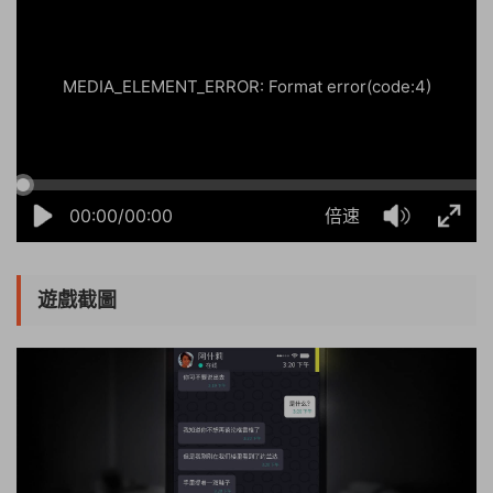
MEDIA_ELEMENT_ERROR: Format error(code:4)
00:00/00:00
倍速
遊戲截圖