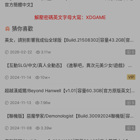
官方簡體中文】
解壓密碼英文字母大寫：XDGAME
猜你喜歡
美女，請别影響我成仙全球版【Build.21508302|容量43.2GB|官方
簡體中文】
2026-02-22
3.11w
5
【互動SLG/中文/真人全動态】《進擊吧，異次元美少女!遊戲》 官
方中文硬盤版【24G/新作/中文配音】
VIP
2024-11-14
10w+
超越漢威爾/Beyond Hanwell【v1.01|容量60.3GB|官方原版英文|
支持鍵盤.鼠标.手柄】
2024-11-13
7.96w
5
【聯機版】惡魔學家/Demonologist【Build.30092024聯機版|容量
28.5GB|官方簡體中文】
2024-11-08
3.39w
5